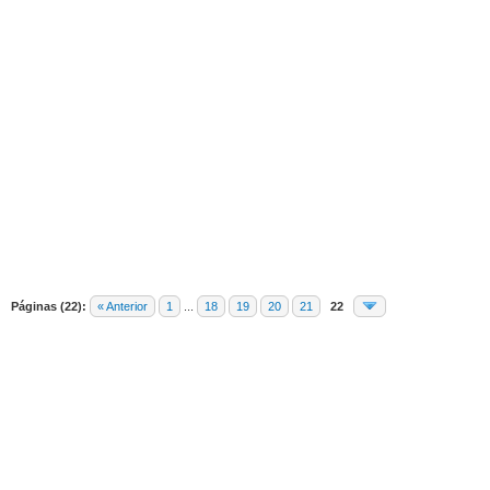
edia
Páginas (22):
« Anterior
1
...
18
19
20
21
22