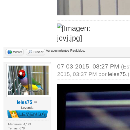
Agradecimientos Recibidos:
WWW
Buscar
07-03-2015, 03:27 PM
(Es
2015, 03:37 PM por
leles75
.)
leles75
Leyenda
Mensajes: 4,124
Temas: 678