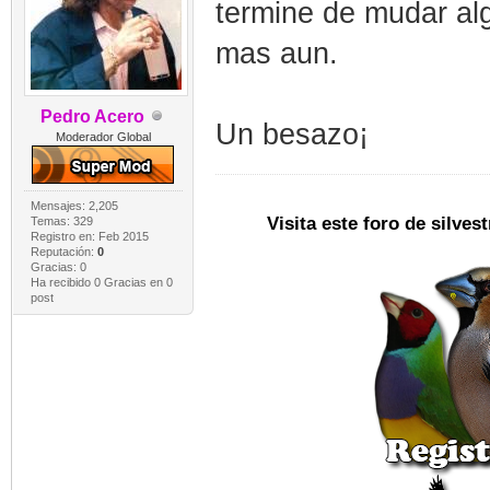
termine de mudar al
mas aun.
Pedro Acero
Un besazo¡
Moderador Global
Mensajes: 2,205
Visita este foro de silve
Temas: 329
Registro en: Feb 2015
Reputación:
0
Gracias: 0
Ha recibido 0 Gracias en 0
post