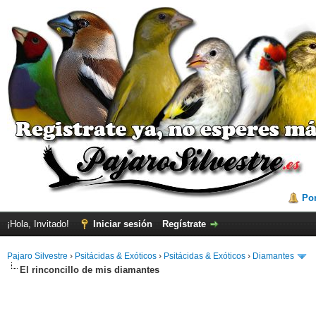
Por
¡Hola, Invitado!
Iniciar sesión
Regístrate
Pajaro Silvestre
›
Psitácidas & Exóticos
›
Psitácidas & Exóticos
›
Diamantes
El rinconcillo de mis diamantes