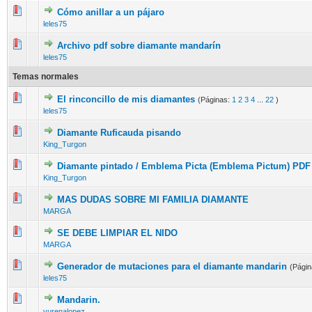
Cómo anillar a un pájaro
10 voto(s) - Media 2.3 de 5
1
2
3
4
5
leles75
Archivo pdf sobre diamante mandarín
16 voto(s) - Media 2.75 de 5
1
2
3
4
5
leles75
Temas normales
El rinconcillo de mis diamantes
(Páginas:
1
2
3
4
...
22
)
13 voto(s) - Media 2.92 de 5
1
2
3
4
5
leles75
Diamante Ruficauda pisando
11 voto(s) - Media 2.27 de 5
1
2
3
4
5
King_Turgon
Diamante pintado / Emblema Picta (Emblema Pictum) PDF
8 voto(s) - Media 2.5 de 5
1
2
3
4
5
King_Turgon
MAS DUDAS SOBRE MI FAMILIA DIAMANTE
9 voto(s) - Media 2.78 de 5
1
2
3
4
5
MARGA
SE DEBE LIMPIAR EL NIDO
13 voto(s) - Media 2.38 de 5
1
2
3
4
5
MARGA
Generador de mutaciones para el diamante mandarin
(Pági
12 voto(s) - Media 2.33 de 5
1
2
3
4
5
leles75
Mandarin.
10 voto(s) - Media 2.6 de 5
1
2
3
4
5
yurenalopez