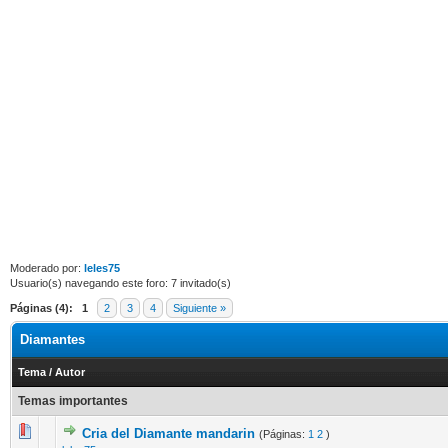
Moderado por:
leles75
Usuario(s) navegando este foro: 7 invitado(s)
Páginas (4):
1
2
3
4
Siguiente »
Diamantes
Tema
/
Autor
Temas importantes
Cria del Diamante mandarin
(Páginas:
1
2
)
16 voto(s) - Media 3.25 de 5
1
2
3
4
5