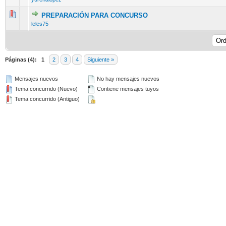
PREPARACIÓN PARA CONCURSO
12 voto(s) - Media 2.42 de 5
1
2
3
4
5
leles75
Páginas (4):
1
2
3
4
Siguiente »
Mensajes nuevos
No hay mensajes nuevos
Tema concurrido (Nuevo)
Contiene mensajes tuyos
Tema concurrido (Antiguo)