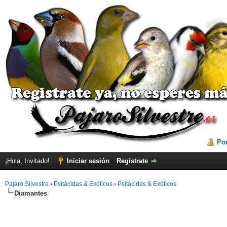
Por
¡Hola, Invitado!
Iniciar sesión
Regístrate
Pajaro Silvestre
›
Psitácidas & Exóticos
›
Psitácidas & Exóticos
Diamantes