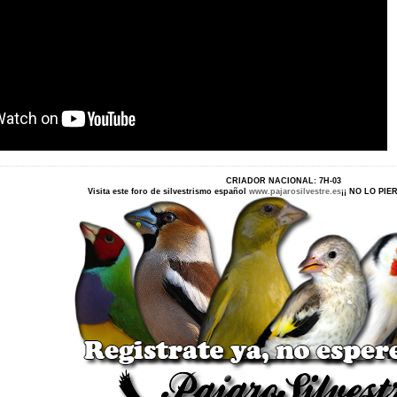
CRIADOR NACIONAL: 7H-03
Visita este foro de silvestrismo español
www.pajarosilvestre.es
¡¡ NO LO PI