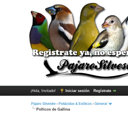
¡Hola, Invitado!
Iniciar sesión
Regístrate
Pajaro Silvestre
›
Psitácidas & Exóticos
›
General
Pollicos de Gallina