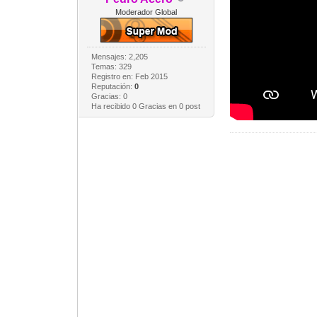
Moderador Global
Mensajes: 2,205
Temas: 329
Registro en: Feb 2015
Reputación:
0
Gracias: 0
Ha recibido 0 Gracias en 0 post