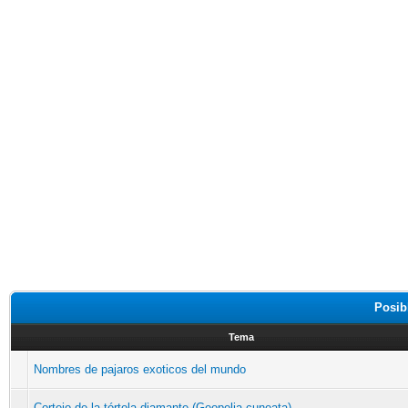
Posib
Tema
Nombres de pajaros exoticos del mundo
Cortejo de la tórtola diamante (Geopelia cuneata)