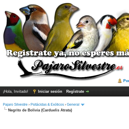
Por
¡Hola, Invitado!
Iniciar sesión
Regístrate
Pajaro Silvestre
›
Psitácidas & Exóticos
›
General
Negrito de Bolivia (Carduelis Atrata)