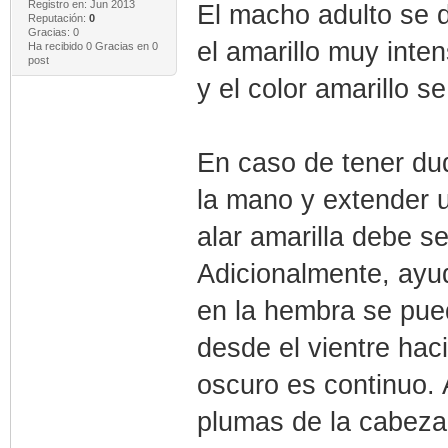
Registro en: Jun 2013
El macho adulto se d
Reputación:
0
Gracias: 0
el amarillo muy inte
Ha recibido 0 Gracias en 0
post
y el color amarillo s
En caso de tener dud
la mano y extender u
alar amarilla debe s
Adicionalmente, ayud
en la hembra se pue
desde el vientre hac
oscuro es continuo.
plumas de la cabeza