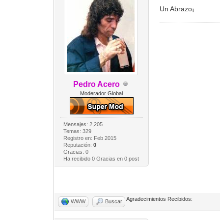
Un Abrazo¡
Pedro Acero
Moderador Global
Mensajes: 2,205
Temas: 329
Registro en: Feb 2015
Reputación:
0
Gracias: 0
Ha recibido 0 Gracias en 0 post
Agradecimientos Recibidos:
WWW
Buscar