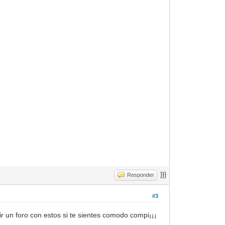
}}}
Responder
#3
r un foro con estos si te sientes comodo compi¡¡¡