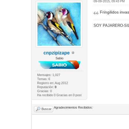
09-09-2015, 09:43 PM
¿¿ Fringilidos inva
SOY PAJARERO-SIL
cnpzipizape
Sabio
Mensajes: 1,027
Temas: 6
Registro en: Aug 2012
Reputación:
0
Gracias: 0
Ha recibido 0 Gracias en 0 post
Agradecimientos Recibidos:
Buscar