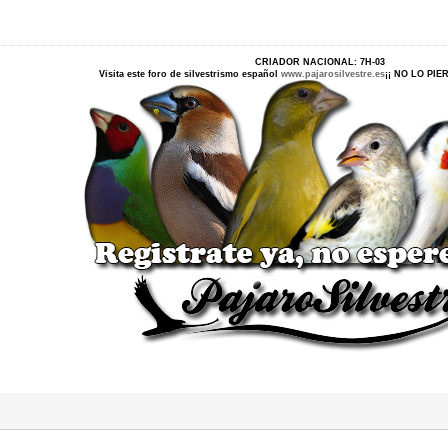
CRIADOR NACIONAL: 7H-03
Visita este foro de silvestrismo español
www.pajarosilvestre.es
¡¡ NO LO PI