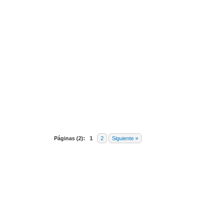
9 voto(s) - 2 Media
1
2
3
4
5
Páginas (2):
1
2
Siguiente »