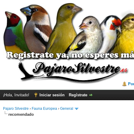
Por
¡Hola, Invitado!
Iniciar sesión
Regístrate
Pajaro Silvestre
›
Fauna Europea
›
General
recomendado