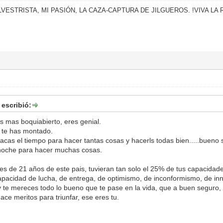
VESTRISTA, MI PASIÓN, LA CAZA-CAPTURA DE JILGUEROS. !VIVA L
 escribió:
 mas boquiabierto, eres genial.
 te has montado.
cas el tiempo para hacer tantas cosas y hacerls todas bien.....bueno 
noche para hacer muchas cosas.
nes de 21 años de este pais, tuvieran tan solo el 25% de tus capacida
pacidad de lucha, de entrega, de optimismo, de inconformismo, de inno
" y te mereces todo lo bueno que te pase en la vida, que a buen seguro,
ace meritos para triunfar, ese eres tu.