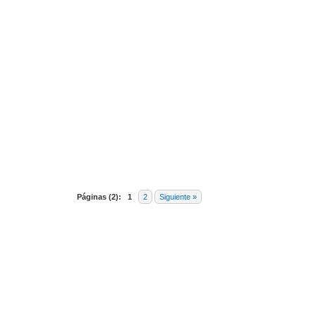
10 voto(s) - 2.5 Media
1
2
3
4
5
Páginas (2):
1
2
Siguiente »