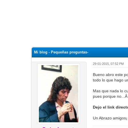
Mi blog - Pequeñas preguntas-
29-01-2015, 07:52 PM
Bueno abro este pos
todo lo que hago u
Mas que nada lo cu
pues porque no...Â
Dejo el link direc
Un Abrazo amigos¡