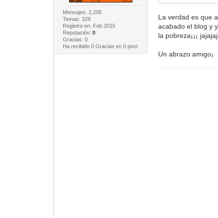
Mensajes: 2,205
La verdad es que 
Temas: 329
acabado el blog y y
Registro en: Feb 2015
Reputación:
0
la pobreza¡¡¡ jajaja
Gracias: 0
Ha recibido 0 Gracias en 0 post
Un abrazo amigo¡