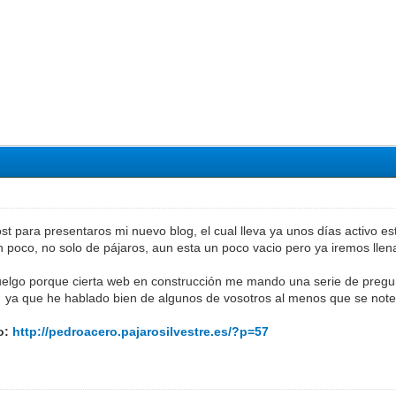
t para presentaros mi nuevo blog, el cual lleva ya unos días activo es
n poco, no solo de pájaros, aun esta un poco vacio pero ya iremos llen
elgo porque cierta web en construcción me mando una serie de pregun
 ya que he hablado bien de algunos de vosotros al menos que se note¡ 
to:
http://pedroacero.pajarosilvestre.es/?p=57