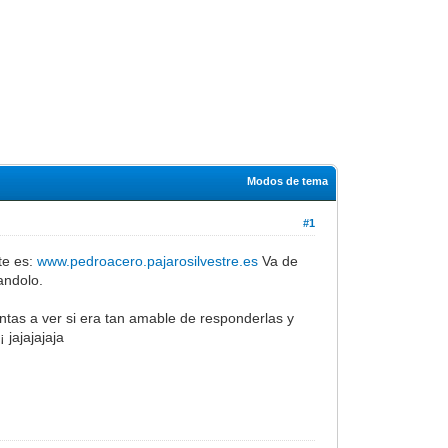
Modos de tema
#1
te es:
www.pedroacero.pajarosilvestre.es
Va de
andolo.
tas a ver si era tan amable de responderlas y
jajajajaja