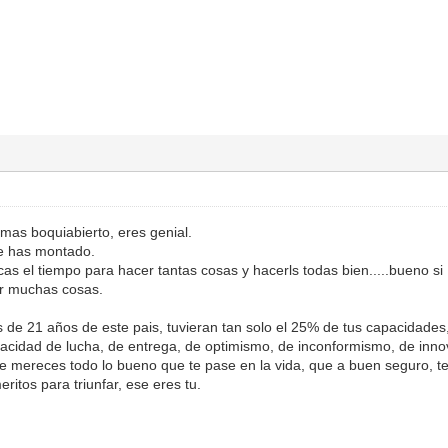
mas boquiabierto, eres genial.
e has montado.
as el tiempo para hacer tantas cosas y hacerls todas bien.....bueno s
er muchas cosas.
es de 21 años de este pais, tuvieran tan solo el 25% de tus capacidade
cidad de lucha, de entrega, de optimismo, de inconformismo, de innov
y te mereces todo lo bueno que te pase en la vida, que a buen seguro, t
ritos para triunfar, ese eres tu.