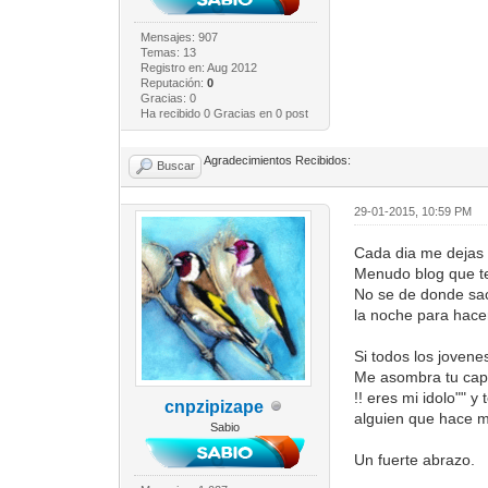
Mensajes: 907
Temas: 13
Registro en: Aug 2012
Reputación:
0
Gracias: 0
Ha recibido 0 Gracias en 0 post
Agradecimientos Recibidos:
Buscar
29-01-2015, 10:59 PM
Cada dia me dejas 
Menudo blog que t
No se de donde sac
la noche para hac
Si todos los joven
Me asombra tu capa
!! eres mi idolo"" 
cnpzipizape
alguien que hace me
Sabio
Un fuerte abrazo.