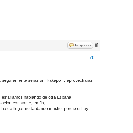
}}}
Responder
#3
i , seguramente seras un "kakapo" y aprovecharas
s, estariamos hablando de otra España.
acion constante, en fin,
e ha de llegar no tardando mucho, porqie si hay