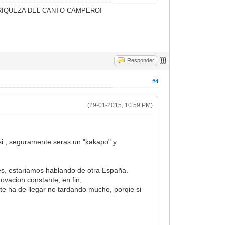
A RIQUEZA DEL CANTO CAMPERO!
}}}
Responder
#4
(29-01-2015, 10:59 PM)
si , seguramente seras un "kakapo" y
des, estariamos hablando de otra España.
vacion constante, en fin,
 te ha de llegar no tardando mucho, porqie si