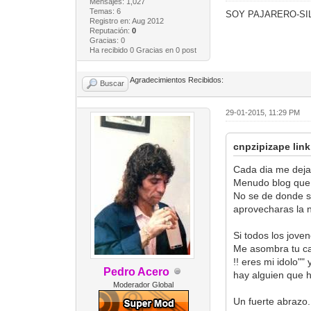
Mensajes: 1,027
Temas: 6
SOY PAJARERO-SIL
Registro en: Aug 2012
Reputación:
0
Gracias: 0
Ha recibido 0 Gracias en 0 post
Agradecimientos Recibidos:
Buscar
29-01-2015, 11:29 PM
cnpzipizape link
Cada dia me dejas
Menudo blog que
No se de donde sa
aprovecharas la 
Si todos los jove
Me asombra tu ca
!! eres mi idolo"
Pedro Acero
hay alguien que h
Moderador Global
Un fuerte abrazo.