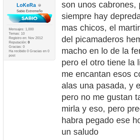
son unos cabrones, p
LoKeRa
Sabio Extremeño
siempre hay depred
mas chicos, el marti
Mensajes: 1,000
Temas: 10
del picamaderos hem
Registro en: Nov 2012
Reputación:
0
Gracias: 0
macho en lo de la fe
Ha recibido 0 Gracias en 0
post
pero el otro tiene la 
me encantan esos co
alas una pasada, y el
pero no me gustan ta
mirla y eso, pero pr
habra pegado ese ho
un saludo