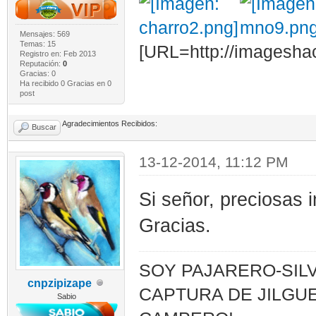
Mensajes: 569
Temas: 15
[URL=http://imagesha
Registro en: Feb 2013
Reputación:
0
Gracias: 0
Ha recibido 0 Gracias en 0
post
Agradecimientos Recibidos:
Buscar
13-12-2014, 11:12 PM
Si señor, preciosas 
Gracias.
SOY PAJARERO-SILV
cnpzipizape
CAPTURA DE JILGUE
Sabio