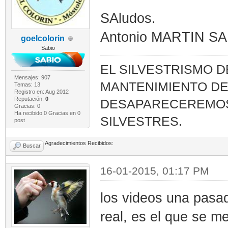
SAludos.
Antonio MARTIN S
goelcolorin
Sabio
EL SILVESTRISMO 
Mensajes: 907
MANTENIMIENTO DE
Temas: 13
Registro en: Aug 2012
Reputación:
0
DESAPARECEREMOS.
Gracias: 0
Ha recibido 0 Gracias en 0
SILVESTRES.
post
Agradecimientos Recibidos:
Buscar
16-01-2015, 01:17 PM
los videos una pasad
real, es el que se m