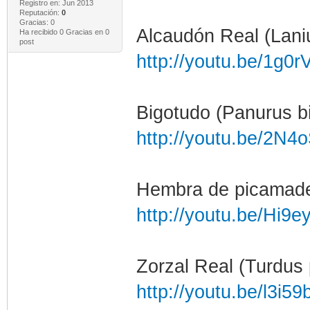
Registro en: Jun 2013
Reputación:
0
Gracias: 0
Alcaudón Real (Laniu
Ha recibido 0 Gracias en 0
post
http://youtu.be/1g0
Bigotudo (Panurus b
http://youtu.be/2N
Hembra de picamader
http://youtu.be/Hi
Zorzal Real (Turdus p
http://youtu.be/l3i5