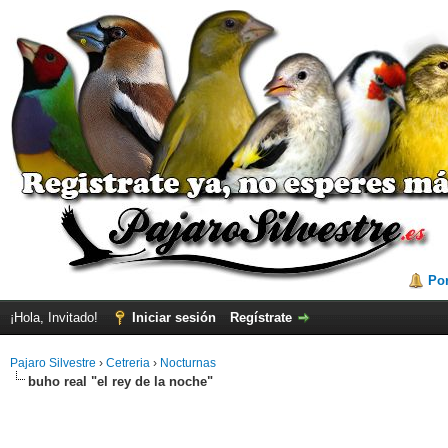
Por
¡Hola, Invitado!
Iniciar sesión
Regístrate
Pajaro Silvestre
›
Cetreria
›
Nocturnas
buho real "el rey de la noche"