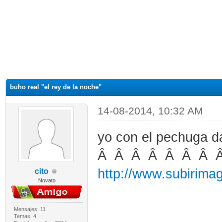
buho real "el rey de la noche"
14-08-2014, 10:32 AM
yo con el pechuga 
Â Â Â Â Â Â Â 
http://www.subirima
cito
Novato
Mensajes: 11
Temas: 4