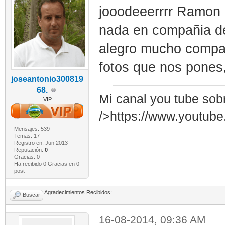
jooodeeerrrr Ramon !
nada en compañia de
alegro mucho compañ
fotos que nos pones,
joseantonio300819
68.
Mi canal you tube sob
VIP
/>https://www.youtub
Mensajes: 539
Temas: 17
Registro en: Jun 2013
Reputación:
0
Gracias: 0
Ha recibido 0 Gracias en 0
post
Agradecimientos Recibidos:
Buscar
16-08-2014, 09:36 AM