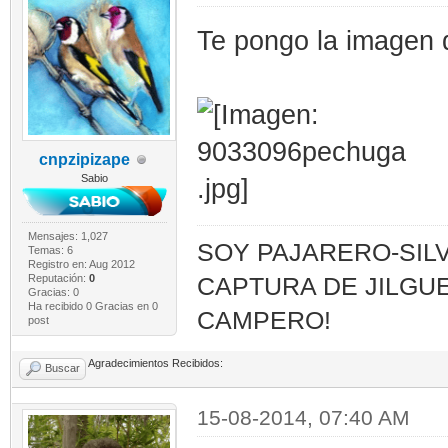
Te pongo la imagen d
cnpzipizape
Sabio
Mensajes: 1,027
SOY PAJARERO-SILV
Temas: 6
Registro en: Aug 2012
Reputación:
0
CAPTURA DE JILGUE
Gracias: 0
Ha recibido 0 Gracias en 0
CAMPERO!
post
Agradecimientos Recibidos:
Buscar
15-08-2014, 07:40 AM