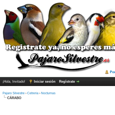
Por
¡Hola, Invitado!
Iniciar sesión
Regístrate
Pajaro Silvestre
›
Cetreria
›
Nocturnas
CÁRABO