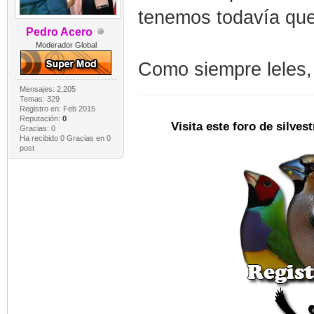
tenemos todavía que
Pedro Acero
Moderador Global
Como siempre leles
Mensajes: 2,205
Temas: 329
Registro en: Feb 2015
Reputación:
0
Visita este foro de silve
Gracias: 0
Ha recibido 0 Gracias en 0
post