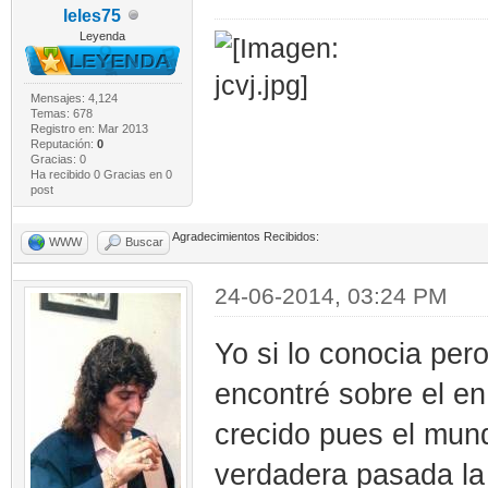
leles75
Leyenda
Mensajes: 4,124
Temas: 678
Registro en: Mar 2013
Reputación:
0
Gracias: 0
Ha recibido 0 Gracias en 0
post
Agradecimientos Recibidos:
WWW
Buscar
24-06-2014, 03:24 PM
Yo si lo conocia per
encontré sobre el e
crecido pues el mund
verdadera pasada la