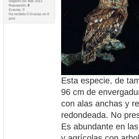
Registro en: Mar 2013
Reputación:
0
Gracias: 0
Ha recibido 0 Gracias en 0
post
Esta especie, de ta
96 cm de envergadur
con alas anchas y r
redondeada. No pres
Es abundante en la
y agrícolas con arbo