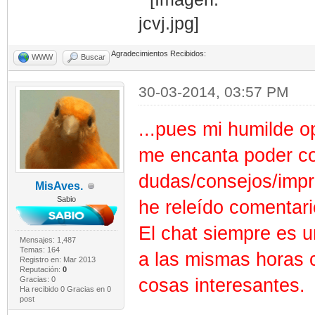
Agradecimientos Recibidos:
WWW
Buscar
30-03-2014, 03:57 PM
...pues mi humilde op
me encanta poder con
dudas/consejos/impr
MisAves.
Sabio
he releído comentar
El chat siempre es 
Mensajes: 1,487
Temas: 164
a las mismas horas 
Registro en: Mar 2013
Reputación:
0
Gracias: 0
cosas interesantes.
Ha recibido 0 Gracias en 0
post