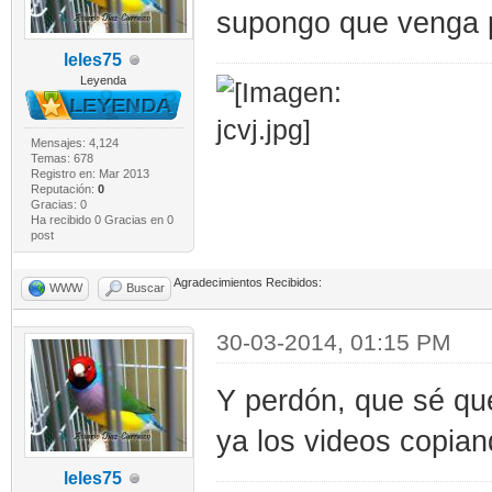
supongo que venga por
leles75
Leyenda
Mensajes: 4,124
Temas: 678
Registro en: Mar 2013
Reputación:
0
Gracias: 0
Ha recibido 0 Gracias en 0
post
Agradecimientos Recibidos:
WWW
Buscar
30-03-2014, 01:15 PM
Y perdón, que sé qu
ya los videos copiand
leles75