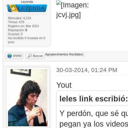
Leyenda
Mensajes: 4,124
Temas: 678
Registro en: Mar 2013
Reputación:
0
Gracias: 0
Ha recibido 0 Gracias en 0
post
Agradecimientos Recibidos:
WWW
Buscar
30-03-2014, 01:24 PM
Yout
leles link escribió:
Y perdón, que sé q
pegan ya los videos 