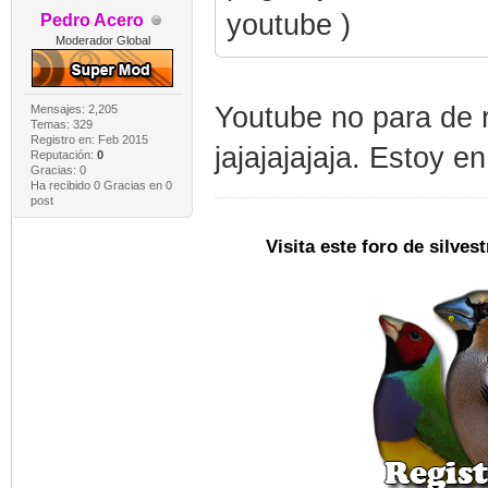
youtube )
Pedro Acero
Moderador Global
Youtube no para de 
Mensajes: 2,205
Temas: 329
Registro en: Feb 2015
jajajajajaja. Estoy en
Reputación:
0
Gracias: 0
Ha recibido 0 Gracias en 0
post
Visita este foro de silve