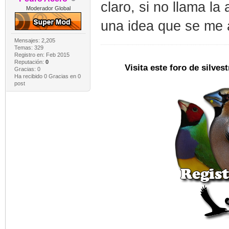
claro, si no llama la
Moderador Global
una idea que se me a
Mensajes: 2,205
Temas: 329
Registro en: Feb 2015
Reputación:
0
Visita este foro de silve
Gracias: 0
Ha recibido 0 Gracias en 0
post