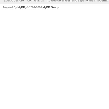
Equipo del foro
Contáctanos
Tu web de silvestrismo español más moderna¡
Powered By
MyBB
, © 2002-2026
MyBB Group
.