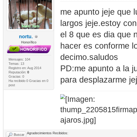
me apunto jeje que l
largos jeje.estoy con
el 8 que es dia que n
nortu.
Honorífico
hacer es conforme lo
decimo.saludos
Mensajes: 104
Temas: 13
PD:me apunto a la ju
Registro en: Aug 2014
Reputación:
0
Gracias: 0
para desplazarme jej
Ha recibido 0 Gracias en 0
post
Agradecimientos Recibidos:
Buscar