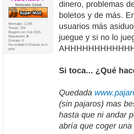
dinero, problemas d
Moderador Global
boletos y de más. En
Mensajes: 2,205
usuarios más asiduos
Temas: 329
Registro en: Feb 2015
juegue y si no lo jue
Reputación:
0
Gracias: 0
Ha recibido 0 Gracias en 0
AHHHHHHHHHHHHH
post
Si toca... ¿Qué ha
Quedada
www.pajaro
(sin pajaros) mas be
hasta que ni andar po
abría que coger una 