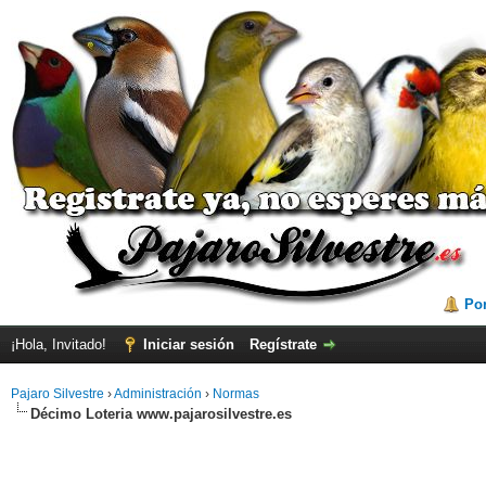
Por
¡Hola, Invitado!
Iniciar sesión
Regístrate
Pajaro Silvestre
›
Administración
›
Normas
Décimo Loteria www.pajarosilvestre.es