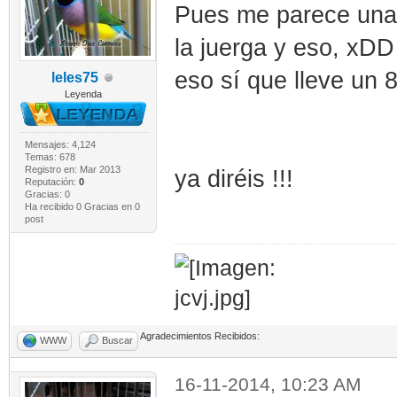
Pues me parece una 
la juerga y eso, xDD
eso sí que lleve un 
leles75
Leyenda
Mensajes: 4,124
Temas: 678
Registro en: Mar 2013
ya diréis !!!
Reputación:
0
Gracias: 0
Ha recibido 0 Gracias en 0
post
Agradecimientos Recibidos:
WWW
Buscar
16-11-2014, 10:23 AM