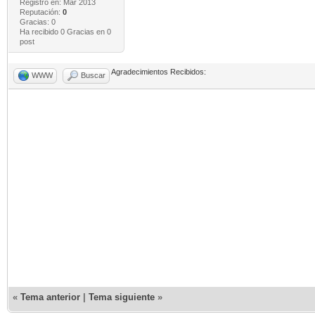
Registro en: Mar 2013
Reputación:
0
Gracias: 0
Ha recibido 0 Gracias en 0
post
Agradecimientos Recibidos:
WWW
Buscar
«
Tema anterior
|
Tema siguiente
»