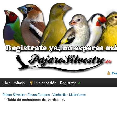
Por
¡Hola, Invitado!
Iniciar sesión
Regístrate
Pajaro Silvestre
›
Fauna Europea
›
Verdecillo
›
Mutaciones
Tabla de mutaciones del verdecillo.