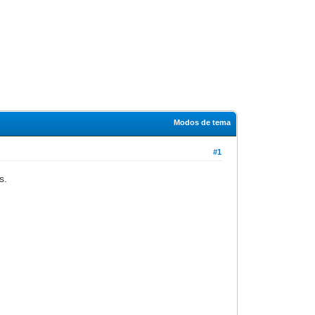
Modos de tema
#1
s.