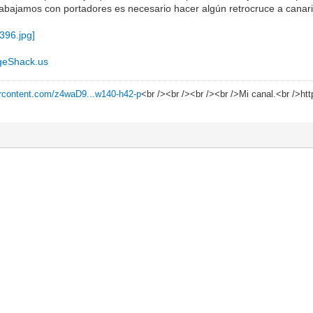
abajamos con portadores es necesario hacer algún retrocruce a canari
geShack.us
sercontent.com/z4waD9...w140-h42-p
<br /><br /><br /><br />Mi canal.<br />h