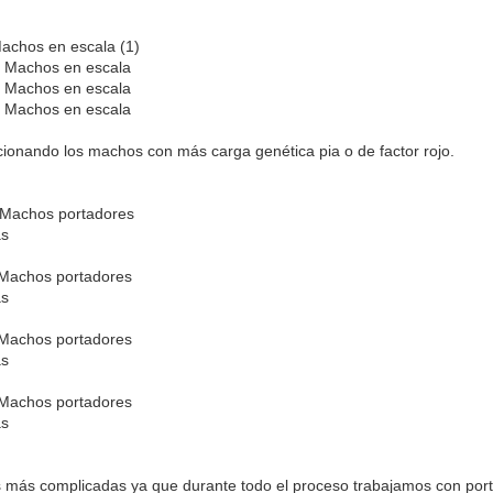
 Machos en escala (1)
 Machos en escala
 Machos en escala
 Machos en escala
a
ccionando los machos con más carga genética pia o de factor rojo.
) Machos portadores
as
 Machos portadores
as
 Machos portadores
as
 Machos portadores
as
 más complicadas ya que durante todo el proceso trabajamos con portad