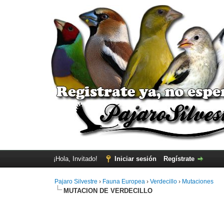
¡Hola, Invitado!
Iniciar sesión
Regístrate
Pajaro Silvestre
›
Fauna Europea
›
Verdecillo
›
Mutaciones
MUTACION DE VERDECILLO