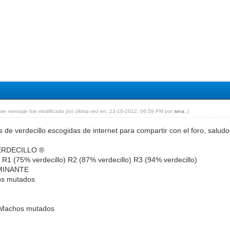
ste mensaje fue modificado por última vez en: 23-10-2012, 06:59 PM por
sera.
.)
de verdecillo escogidas de internet para compartir con el foro, saludo
ERDECILLO ®
 R1 (75% verdecillo) R2 (87% verdecillo) R3 (94% verdecillo)
MINANTE
hos mutados
 Machos mutados