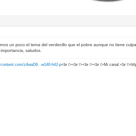
imos un poco el tema del verdecillo que el pobre aunque no tiene culp
mportancia, saludos.
sercontent.com/z4waD9...w140-h42-p
<br /><br /><br /><br />Mi canal.<br />h