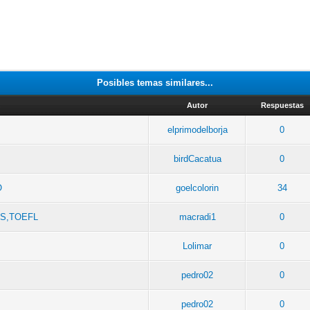
Posibles temas similares...
Autor
Respuestas
elprimodelborja
0
birdCacatua
0
O
goelcolorin
34
LTS,TOEFL
macradi1
0
Lolimar
0
pedro02
0
pedro02
0