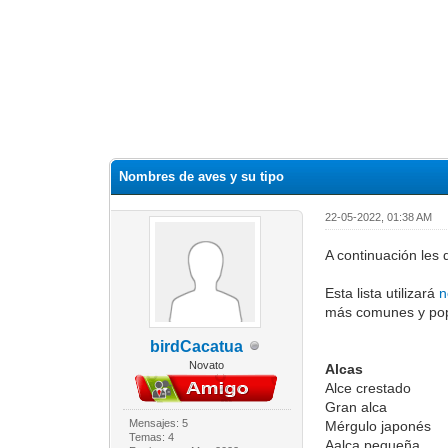
Nombres de aves y su tipo
22-05-2022, 01:38 AM
A continuación les
Esta lista utilizará
n
más comunes y popu
birdCacatua
Novato
Alcas
Alce crestado
Gran alca
Mensajes: 5
Mérgulo japonés
Temas: 4
Aalca pequeña