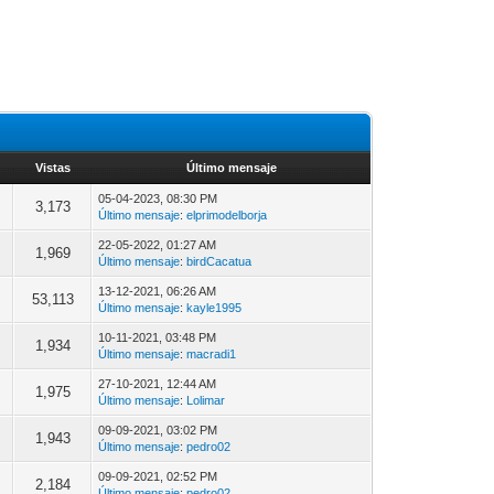
Vistas
Último mensaje
05-04-2023, 08:30 PM
3,173
Último mensaje
:
elprimodelborja
22-05-2022, 01:27 AM
1,969
Último mensaje
:
birdCacatua
13-12-2021, 06:26 AM
53,113
Último mensaje
:
kayle1995
10-11-2021, 03:48 PM
1,934
Último mensaje
:
macradi1
27-10-2021, 12:44 AM
1,975
Último mensaje
:
Lolimar
09-09-2021, 03:02 PM
1,943
Último mensaje
:
pedro02
09-09-2021, 02:52 PM
2,184
Último mensaje
:
pedro02