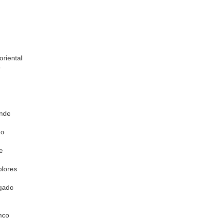
oriental
o
ande
go
e
olores
lgado
nco