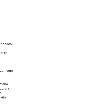
o
leonados
arilla
za negra
staño
za gris
no
taña