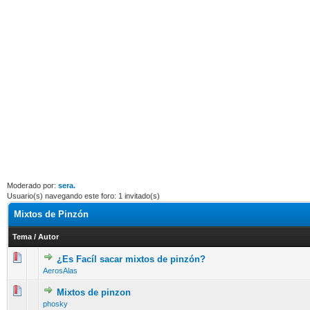
Moderado por:
sera.
Usuario(s) navegando este foro: 1 invitado(s)
Mixtos de Pinzón
Tema
/
Autor
¿Es Facíl sacar mixtos de pinzón?
12 voto(s) - Media 2.58 de 5
1
2
3
4
5
AerosAlas
Mixtos de pinzon
10 voto(s) - Media 2.3 de 5
1
2
3
4
5
phosky