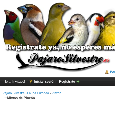
Por
¡Hola, Invitado!
Iniciar sesión
Regístrate
Pajaro Silvestre
›
Fauna Europea
›
Pinzón
Mixtos de Pinzón