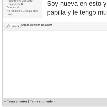
Registro en: Mar 2019
Soy nueva en esto y 
Reputación:
0
Gracias: 0
papilla y le tengo m
Ha recibido 0 Gracias en 0
post
Agradecimientos Recibidos:
Buscar
«
Tema anterior
|
Tema siguiente
»