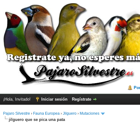
Por
¡Hola, Invitado!
Iniciar sesión
Regístrate
Pajaro Silvestre
›
Fauna Europea
›
Jilguero
›
Mutaciones
jilguero que se pica una pata