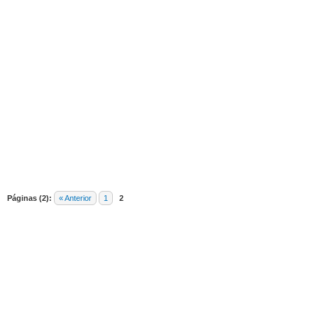
dia
Páginas (2):
« Anterior
1
2