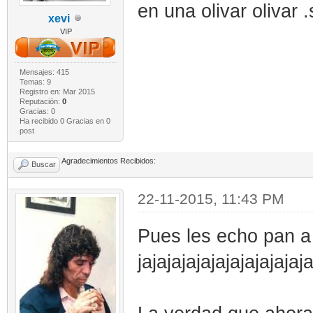
en una olivar olivar 
xevi
VIP
Mensajes: 415
Temas: 9
Registro en: Mar 2015
Reputación:
0
Gracias: 0
Ha recibido 0 Gracias en 0
post
Agradecimientos Recibidos:
Buscar
22-11-2015, 11:43 PM
Pues les echo pan a 
jajajajajajajajajajajaja