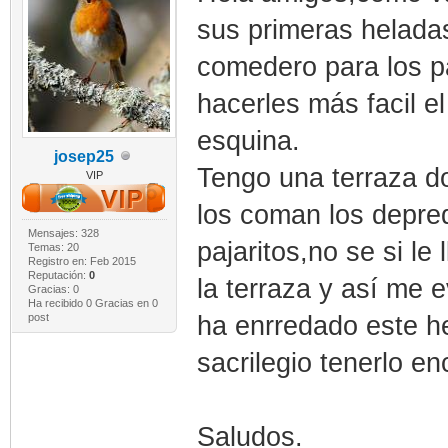
sus primeras heladas
comedero para los pa
hacerles más facil el
esquina.
josep25
Tengo una terraza d
VIP
los coman los depre
Mensajes: 328
pajaritos,no se si le
Temas: 20
Registro en: Feb 2015
Reputación:
0
la terraza y así me 
Gracias: 0
Ha recibido 0 Gracias en 0
post
ha enrredado este he
sacrilegio tenerlo en
Saludos.