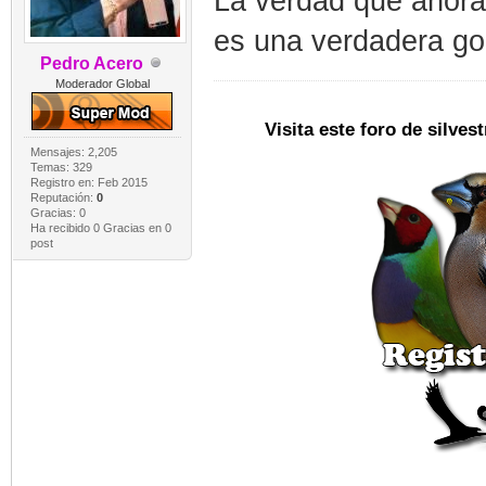
La verdad que ahora
es una verdadera go
Pedro Acero
Moderador Global
Visita este foro de silve
Mensajes: 2,205
Temas: 329
Registro en: Feb 2015
Reputación:
0
Gracias: 0
Ha recibido 0 Gracias en 0
post