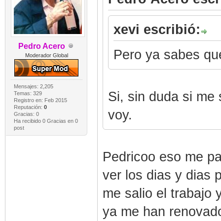
xevi escribió:
Pedro Acero
Pero ya sabes qu
Moderador Global
Mensajes: 2,205
Si, sin duda si me
Temas: 329
Registro en: Feb 2015
Reputación:
0
voy.
Gracias: 0
Ha recibido 0 Gracias en 0
post
Pedricoo eso me pa
ver los dias y dias 
me salio el trabajo
ya me han renovado