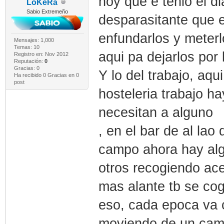
hoy que e tenio el d
LoKeRa
Sabio Extremeño
desparasitante que e
enfundarlos y meterl
Mensajes: 1,000
Temas: 10
aqui pa dejarlos por 
Registro en: Nov 2012
Reputación:
0
Gracias: 0
Y lo del trabajo, aqu
Ha recibido 0 Gracias en 0
post
hosteleria trabajo 
necesitan a alguno
, en el bar de al lao
campo ahora hay alg
otros recogiendo ace
mas alante tb se co
eso, cada epoca va c
moviendo de un campo