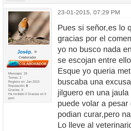
23-01-2015, 07:29 PM
Pues si señor,es lo 
gracias por el come
yo no busco nada en
Josép.
Colaborador
se escojan entre ello
Esque yo queria mete
Mensajes: 29
Temas: 2
buscaba una excusa.
Registro en: Jan 2015
Reputación:
0
Gracias: 0
jilguero en una jaula
Ha recibido 0 Gracias en 0
post
puede volar a pesar d
podian curar,pero na
Lo lleve al veterina