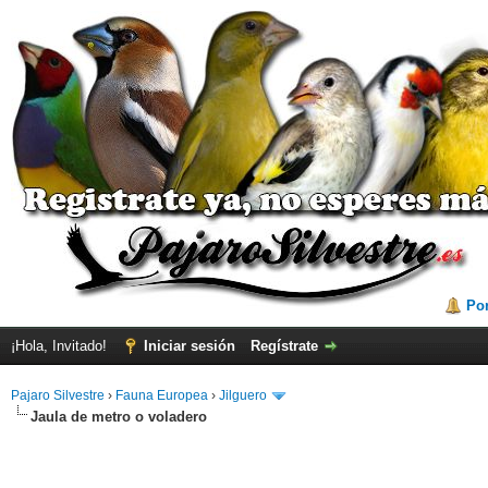
Por
¡Hola, Invitado!
Iniciar sesión
Regístrate
Pajaro Silvestre
›
Fauna Europea
›
Jilguero
Jaula de metro o voladero