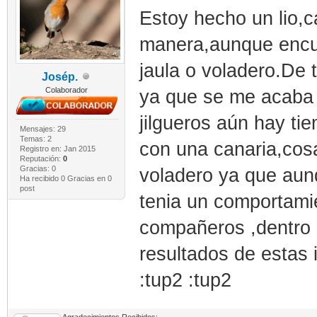
Estoy hecho un lio,c
manera,aunque encue
jaula o voladero.De 
Josép.
Colaborador
ya que se me acaba e
jilgueros aún hay tie
Mensajes: 29
Temas: 2
con una canaria,cosa
Registro en: Jan 2015
Reputación:
0
Gracias: 0
voladero ya que aunq
Ha recibido 0 Gracias en 0
post
tenia un comportami
compañeros ,dentro 
resultados de estas 
:tup2 :tup2
Agradecimientos Recibidos: