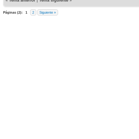
«
Tema anterior
|
Tema siguiente
»
Páginas (2):
1
2
Siguiente »