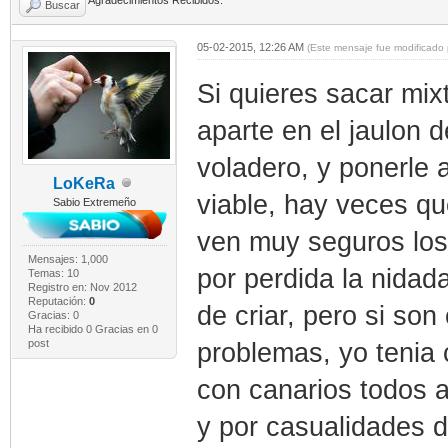
Buscar
05-02-2015, 12:26 AM
(Este mensaje fue modificado 
Si quieres sacar mix
aparte en el jaulon 
voladero, y ponerle al
LoKeRa
viable, hay veces q
Sabio Extremeño
ven muy seguros los 
Mensajes: 1,000
por perdida la nidad
Temas: 10
Registro en: Nov 2012
Reputación:
0
de criar, pero si so
Gracias: 0
Ha recibido 0 Gracias en 0
post
problemas, yo tenia
con canarios todos a
y por casualidades d