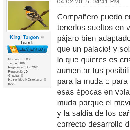
04-02-2015, 04:41 PM
Compañero puedo ent
tenerlos sueltos en 
pájaro bien adaptado
King_Turgon
Leyenda
que un palacio! y so
lo que quieres es cr
Mensajes: 2,003
Temas: 180
Registro en: Jun 2013
aumentar tus posibili
Reputación:
0
Gracias: 0
para la muda o para 
Ha recibido 0 Gracias en 0
post
esas épocas en volad
muda porque el movim
y la saldia de los c
correcto desarrollo 