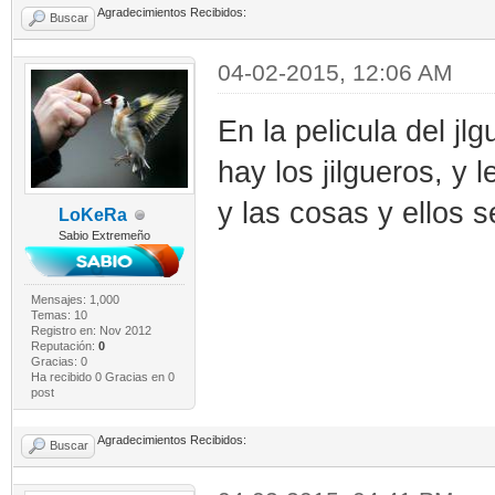
Agradecimientos Recibidos:
Buscar
04-02-2015, 12:06 AM
En la pelicula del j
hay los jilgueros, y l
y las cosas y ellos 
LoKeRa
Sabio Extremeño
Mensajes: 1,000
Temas: 10
Registro en: Nov 2012
Reputación:
0
Gracias: 0
Ha recibido 0 Gracias en 0
post
Agradecimientos Recibidos:
Buscar