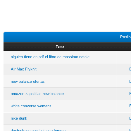
Posib
Tema
alguien tiene en pdf el libro de massimo natale
Air Max Flyknit
E
new balance ofertas
E
amazon zapatillas new balance
E
white converse womens
E
nike dunk
E
destockage new balance femme
E