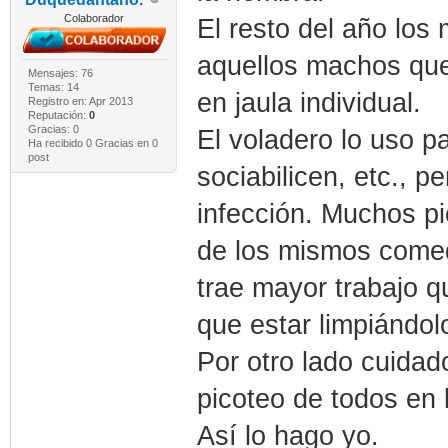
Colaborador
El resto del año los
aquellos machos que 
Mensajes: 76
Temas: 14
en jaula individual.
Registro en: Apr 2013
Reputación:
0
Gracias: 0
El voladero lo uso p
Ha recibido 0 Gracias en 0
post
sociabilicen, etc., 
infección. Muchos p
de los mismos comed
trae mayor trabajo q
que estar limpiándol
Por otro lado cuidado
picoteo de todos en 
Así lo hago yo.