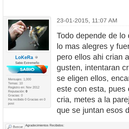
23-01-2015, 11:07 AM
Todo depende de lo q
lo mas alegres y fue
pero ellos ahi crian a
LoKeRa
Sabio Extremeño
gusten, intentaran cr
se eligen ellos, enca
Mensajes: 1,000
Temas: 10
este con esta, pues 
Registro en: Nov 2012
Reputación:
0
Gracias: 0
cria, metes a la pare
Ha recibido 0 Gracias en 0
post
que se juntan esos 
Agradecimientos Recibidos:
Buscar