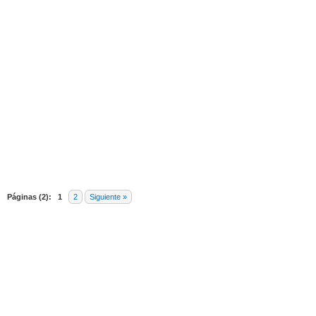
edia
Páginas (2):
1
2
Siguiente »