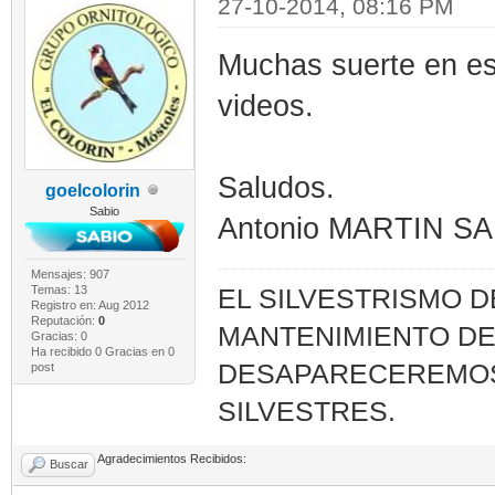
27-10-2014, 08:16 PM
Muchas suerte en es
videos.
Saludos.
goelcolorin
Sabio
Antonio MARTIN S
Mensajes: 907
Temas: 13
EL SILVESTRISMO 
Registro en: Aug 2012
Reputación:
0
MANTENIMIENTO DE
Gracias: 0
Ha recibido 0 Gracias en 0
DESAPARECEREMOS.
post
SILVESTRES.
Agradecimientos Recibidos:
Buscar