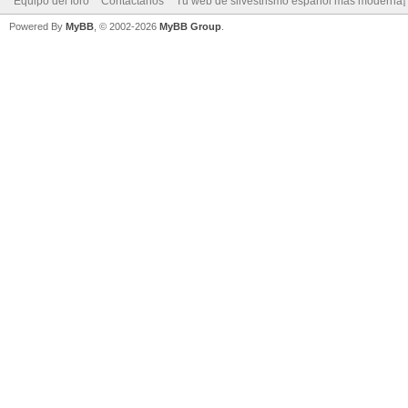
Equipo del foro
Contáctanos
Tu web de silvestrismo español más moderna¡
Powered By
MyBB
, © 2002-2026
MyBB Group
.