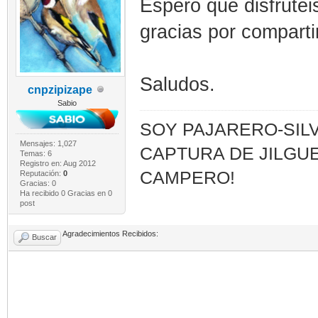
Espero que disfrutei
gracias por compart
Saludos.
cnpzipizape
Sabio
SOY PAJARERO-SILV
Mensajes: 1,027
CAPTURA DE JILGUE
Temas: 6
Registro en: Aug 2012
CAMPERO!
Reputación:
0
Gracias: 0
Ha recibido 0 Gracias en 0
post
Agradecimientos Recibidos:
Buscar