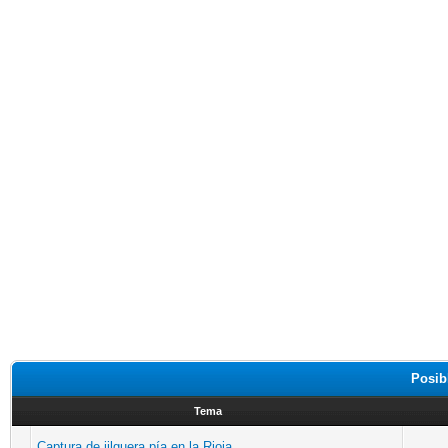
Posib
Tema
Captura de jilguera pía en la Rioja