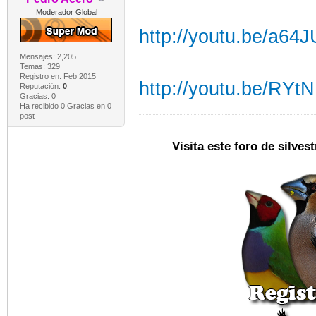
Moderador Global
http://youtu.be/a6
Mensajes: 2,205
Temas: 329
Registro en: Feb 2015
http://youtu.be/RY
Reputación:
0
Gracias: 0
Ha recibido 0 Gracias en 0
post
Visita este foro de silve