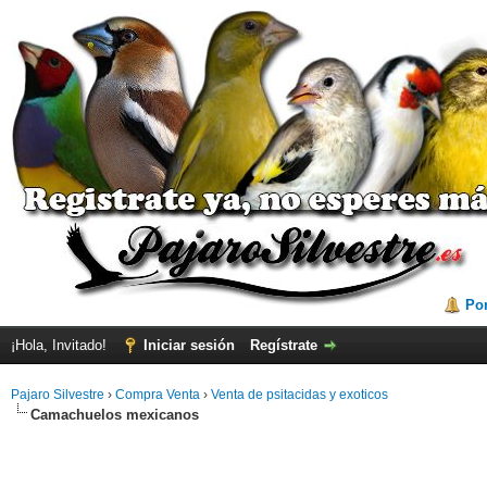
Por
¡Hola, Invitado!
Iniciar sesión
Regístrate
Pajaro Silvestre
›
Compra Venta
›
Venta de psitacidas y exoticos
Camachuelos mexicanos