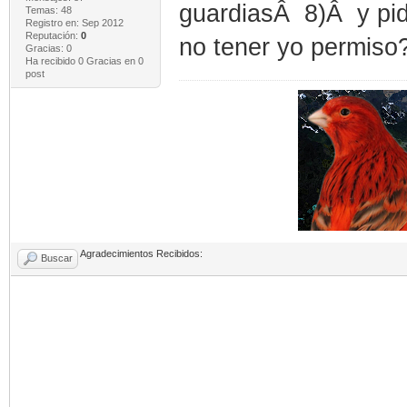
guardiasÂ 8)Â y pid
Temas: 48
Registro en: Sep 2012
Reputación:
0
no tener yo permiso
Gracias: 0
Ha recibido 0 Gracias en 0
post
Agradecimientos Recibidos:
Buscar