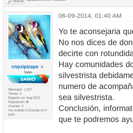
Buscar
06-09-2014, 01:40 AM
Yo te aconsejaria q
No nos dices de dond
decirte con rotundid
Hay comunidades do
cnpzipizape
Sabio
silvestrista debidame
numero de acompañan
Mensajes: 1,027
Temas: 6
sea silvestrista.
Registro en: Aug 2012
Reputación:
0
Conclusión, informat
Gracias: 0
Ha recibido 0 Gracias en 0
post
que te podremos ayu