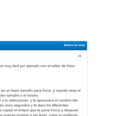
Modos de tema
#1
s muy facil por ejemplo con el editor de fotos
0, es un buen tamaño para foros, y cuando veas el
 otro tamaño o el mismo.
 y lo seleccionas, y te aparecera el nombre del
as unos segundos y te dara los diferentes
ues copias el enlace que te pone Foros y despues
ue quieras postear o sin texto, como tu prefieras,