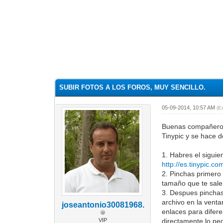
SUBIR FOTOS A LOS FOROS, MUY SENCILLO.
05-09-2014, 10:57 AM
(E
Buenas compañeros, 
Tinypic y se hace d
1. Habres el siguie
http://es.tinypic.co
2. Pinchas primero
tamaño que te sale
3. Despues pinchas 
archivo en la vent
joseantonio30081968.
enlaces para difere
VIP
directamente lo peg