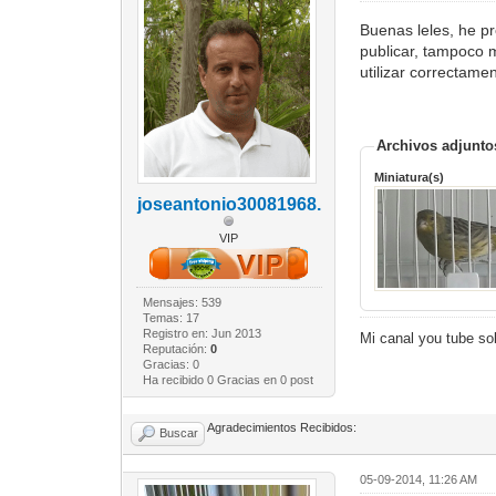
Buenas leles, he pr
publicar, tampoco 
utilizar correctame
Archivos adjunto
Miniatura(s)
joseantonio30081968.
VIP
Mensajes: 539
Temas: 17
Registro en: Jun 2013
Mi canal you tube so
Reputación:
0
Gracias: 0
Ha recibido 0 Gracias en 0 post
Agradecimientos Recibidos:
Buscar
05-09-2014, 11:26 AM