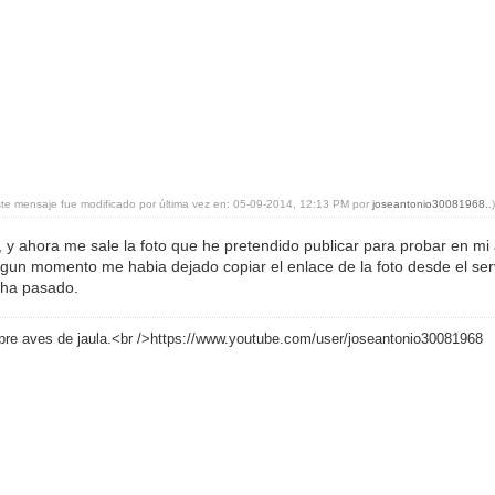
ste mensaje fue modificado por última vez en: 05-09-2014, 12:13 PM por
joseantonio30081968.
.
es, y ahora me sale la foto que he pretendido publicar para probar en mi
gun momento me habia dejado copiar el enlace de la foto desde el se
 ha pasado.
bre aves de jaula.<br />https://www.youtube.com/user/joseantonio30081968