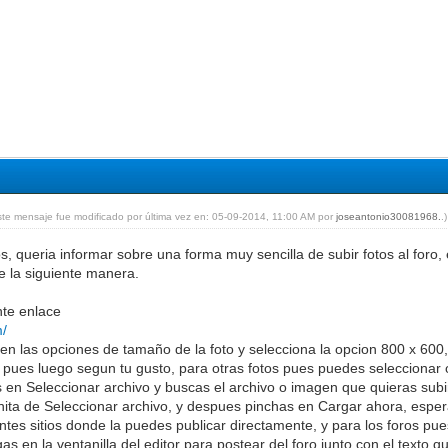
ste mensaje fue modificado por última vez en: 05-09-2014, 11:00 AM por
joseantonio30081968.
.)
queria informar sobre una forma muy sencilla de subir fotos al foro, e
e la siguiente manera.
nte enlace
m/
 en las opciones de tamaño de la foto y selecciona la opcion 800 x 60
 pues luego segun tu gusto, para otras fotos pues puedes seleccionar
en Seleccionar archivo y buscas el archivo o imagen que quieras subir
anita de Seleccionar archivo, y despues pinchas en Cargar ahora, esper
ntes sitios donde la puedes publicar directamente, y para los foros p
as en la ventanilla del editor para postear del foro junto con el texto q