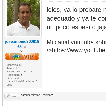
leles, ya lo probar
adecuado y ya te co
un poco espesito jaja
Mi canal you tube sob
joseantonio300819
68.
/>https://www.youtub
VIP
Mensajes: 539
Temas: 17
Registro en: Jun 2013
Reputación:
0
Gracias: 0
Ha recibido 0 Gracias en 0
post
Agradecimientos Recibidos:
Buscar