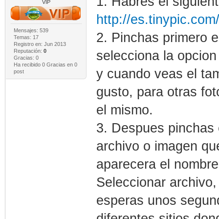
1. Habres el siguien
VIP
http://es.tinypic.com
Mensajes: 539
2. Pinchas primero e
Temas: 17
Registro en: Jun 2013
Reputación:
0
selecciona la opcion
Gracias: 0
Ha recibido 0 Gracias en 0
y cuando veas el ta
post
gusto, para otras fo
el mismo.
3. Despues pinchas 
archivo o imagen que
aparecera el nombre 
Seleccionar archivo
esperas unos segundo
diferentes sitios do