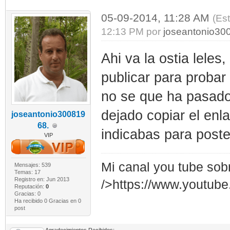
05-09-2014, 11:28 AM
(Es
12:13 PM por
joseantonio30
Ahi va la ostia leles
publicar para probar 
no se que ha pasad
dejado copiar el enl
joseantonio300819
68.
indicabas para post
VIP
Mi canal you tube sob
Mensajes: 539
Temas: 17
Registro en: Jun 2013
/>https://www.youtub
Reputación:
0
Gracias: 0
Ha recibido 0 Gracias en 0
post