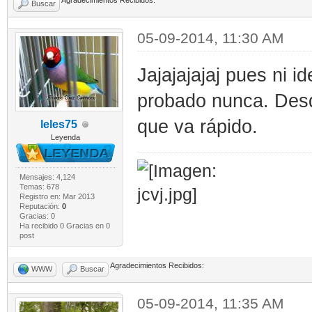
Agradecimientos Recibidos:
Buscar
05-09-2014, 11:30 AM
Jajajajajaj pues ni i
probado nunca. Desd
que va rápido.
leles75
Leyenda
Mensajes: 4,124
Temas: 678
Registro en: Mar 2013
Reputación:
0
Gracias: 0
Ha recibido 0 Gracias en 0
post
Agradecimientos Recibidos:
WWW
Buscar
05-09-2014, 11:35 AM