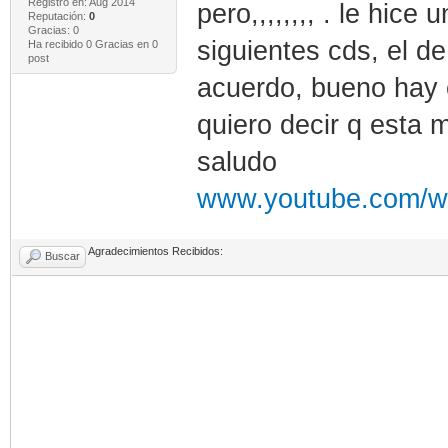
Registro en: Aug 2014
pero,,,,,,,, . le hice
Reputación:
0
Gracias: 0
siguientes cds, el de
Ha recibido 0 Gracias en 0
post
acuerdo, bueno hay o
quiero decir q esta 
saludo
www.youtube.com/w
Agradecimientos Recibidos:
Buscar