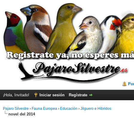
Por
¡Hola, Invitado!
Iniciar sesión
Regístrate
Pajaro Silvestre
›
Fauna Europea
›
Educación
›
Jilguero e Hibridos
novel del 2014