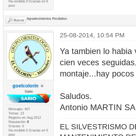
Ha recibido 0 Gracias en 0
post
Agradecimientos Recibidos:
Buscar
25-08-2014, 10:54 PM
Ya tambien lo habia 
cien veces seguidas
montaje...hay pocos
goelcolorin
Sabio
Saludos.
Antonio MARTIN S
Mensajes: 907
Temas: 13
Registro en: Aug 2012
Reputación:
0
EL SILVESTRISMO 
Gracias: 0
Ha recibido 0 Gracias en 0
post