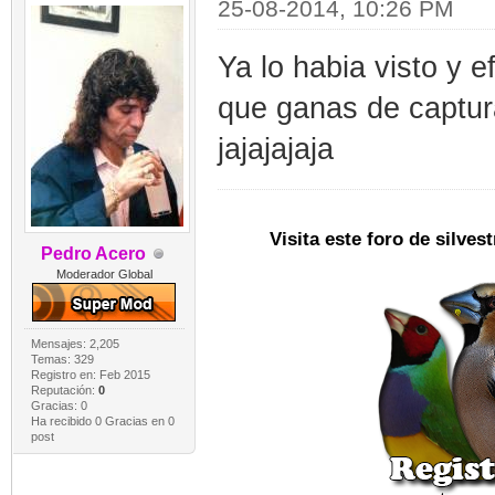
25-08-2014, 10:26 PM
Ya lo habia visto y e
que ganas de captur
jajajajaja
Visita este foro de silve
Pedro Acero
Moderador Global
Mensajes: 2,205
Temas: 329
Registro en: Feb 2015
Reputación:
0
Gracias: 0
Ha recibido 0 Gracias en 0
post