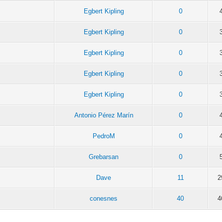
Egbert Kipling
0
Egbert Kipling
0
Egbert Kipling
0
Egbert Kipling
0
Egbert Kipling
0
Antonio Pérez Marín
0
PedroM
0
Grebarsan
0
Dave
11
2
conesnes
40
4