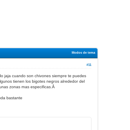
Modos de tema
#11
do jaja cuando son chivones siempre te puedes
gunos tienen los bigotes negros alrededor del
lgunas zonas mas especificas.Â
uda bastante