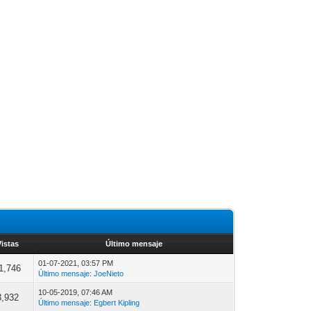
Vistas
Último mensaje
01-07-2021, 03:57 PM
1,746
Último mensaje
:
JoeNieto
10-05-2019, 07:46 AM
3,932
Último mensaje
:
Egbert Kipling