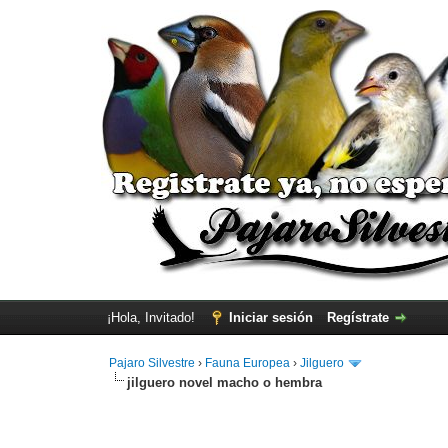
¡Hola, Invitado!
Iniciar sesión
Regístrate
Pajaro Silvestre
›
Fauna Europea
›
Jilguero
jilguero novel macho o hembra