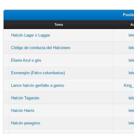
Posib
Tema
Au
Halcón Lagar o Laggar
lel
Código de conducta del Halconero
lel
Elanio Azul o gris
lel
Esmerejón (Falco columbarius)
lel
Lance halcón gerifalte a ganso
King_
Halcón Tagarote
lel
Halcón Harris
lel
Halcón peregrino
lel