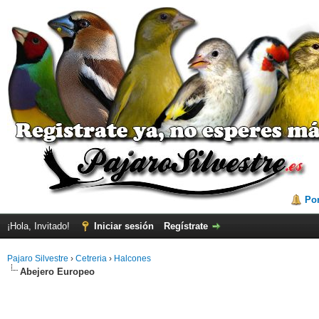
Por
¡Hola, Invitado!
Iniciar sesión
Regístrate
Pajaro Silvestre
›
Cetreria
›
Halcones
Abejero Europeo