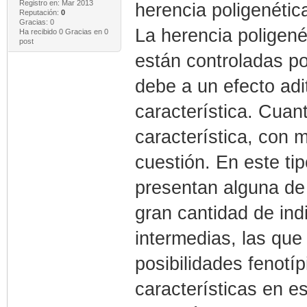
Registro en: Mar 2013
herencia poligenétic
Reputación:
0
Gracias: 0
La herencia poligené
Ha recibido 0 Gracias en 0
post
están controladas po
debe a un efecto adi
característica. Cua
característica, con 
cuestión. En este ti
presentan alguna de 
gran cantidad de ind
intermedias, las qu
posibilidades fenotíp
características en e