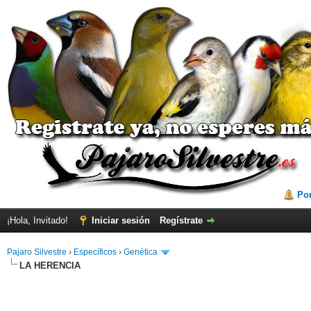
Por
¡Hola, Invitado!
Iniciar sesión
Regístrate
Pajaro Silvestre
›
Específicos
›
Genética
LA HERENCIA