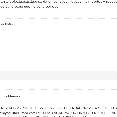
salirte defectuosas.Eso se da en consaguinidades muy fuertes y repeti
e sangre,así que no tiene por qué.
drás más.
in problemas
ENEZ RUIZ<br />C.N.: GV27<br /><br />CO FUNDADOR SOCAZ ( SOCIE
/aviarioyoguitron.jimdo.com<br /><br />AGRUPACION ORNITOLOGICA DE Z