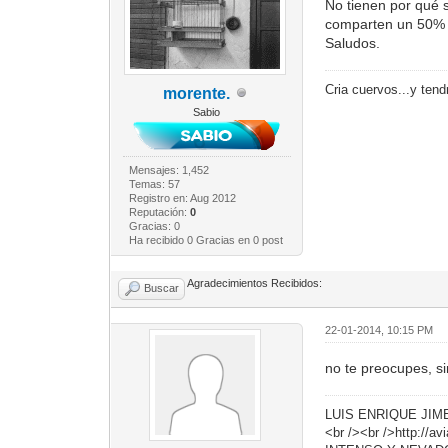
No tienen por qué 
comparten un 50% d
Saludos.
Cria cuervos...y ten
morente.
Sabio
Mensajes: 1,452
Temas: 57
Registro en: Aug 2012
Reputación:
0
Gracias: 0
Ha recibido 0 Gracias en 0 post
Agradecimientos Recibidos:
Buscar
22-01-2014, 10:15 PM
no te preocupes, s
LUIS ENRIQUE JIM
<br /><br />http:/