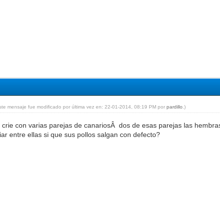
ste mensaje fue modificado por última vez en: 22-01-2014, 08:19 PM por
pardillo
.)
 crie con varias parejas de canariosÂ dos de esas parejas las hembr
ar entre ellas si que sus pollos salgan con defecto?