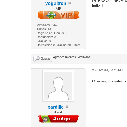
INTENSO Y NEVADO<b
yoguitron
individ
VIP
Mensajes: 344
Temas: 13
Registro en: Dec 2012
Reputación:
0
Gracias: 0
Ha recibido 0 Gracias en 0 post
Agradecimientos Recibidos:
Buscar
25-01-2014, 04:23 PM
Gracias, un saludo
pardillo
Novato