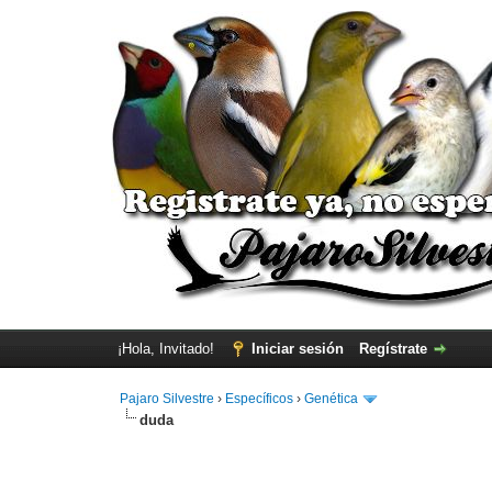
¡Hola, Invitado!
Iniciar sesión
Regístrate
Pajaro Silvestre
›
Específicos
›
Genética
duda