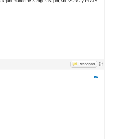
 &quot;ciudad de zaragoza&quot;<br />ORO y PLATA
}}}
Responder
#4