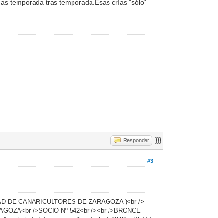
das temporada tras temporada.Esas crías "sólo"
}}}
Responder
#3
DAD DE CANARICULTORES DE ZARAGOZA )<br />
ARAGOZA<br />SOCIO Nº 542<br /><br />​BRONCE