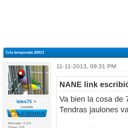
Cría temporada 20013
11-11-2013, 09:31 PM
NANE link escribi
Va bien la cosa de 
leles75
Leyenda
Tendras jaulones v
Mensajes: 4,124
Temas: 678