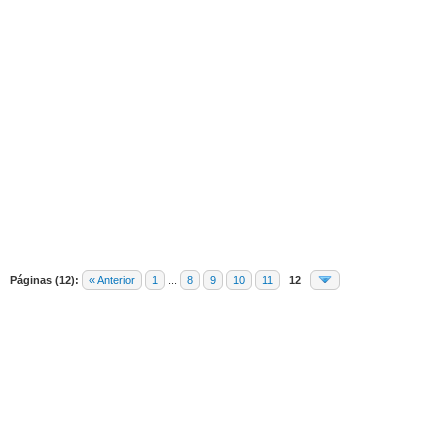
edia
Páginas (12):
« Anterior
1
...
8
9
10
11
12