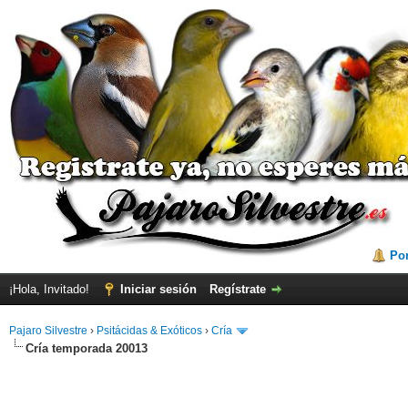
Por
¡Hola, Invitado!
Iniciar sesión
Regístrate
Pajaro Silvestre
›
Psitácidas & Exóticos
›
Cría
Cría temporada 20013