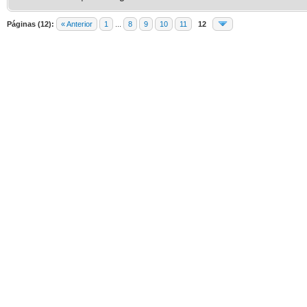
Páginas (12):
« Anterior
1
...
8
9
10
11
12