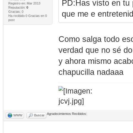
PD:Has visto en tu p
Registro en: Mar 2013
Reputación:
0
que me e entreteni
Gracias: 0
Ha recibido 0 Gracias en 0
post
Como salga todo eso
verdad que no sé don
y ahora mismo acabo 
chapucilla nadaaa
Agradecimientos Recibidos:
WWW
Buscar