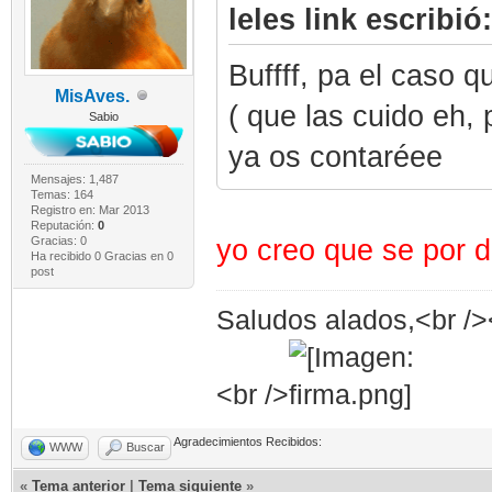
leles link escribió:
Buffff, pa el caso q
MisAves.
( que las cuido eh,
Sabio
ya os contaréee
Mensajes: 1,487
Temas: 164
Registro en: Mar 2013
Reputación:
0
yo creo que se por 
Gracias: 0
Ha recibido 0 Gracias en 0
post
Saludos alados,<br /><
<br />
Agradecimientos Recibidos:
WWW
Buscar
«
Tema anterior
|
Tema siguiente
»