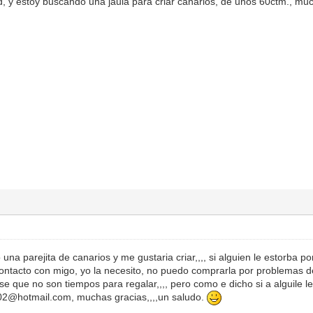
d, y estoy buscando una jaula para criar canarios, de unos 60ctm., mu
 una parejita de canarios y me gustaria criar,,,, si alguien le estorba p
ontacto con migo, yo la necesito, no puedo comprarla por problemas 
 se que no son tiempos para regalar,,,, pero como e dicho si a alguile l
02@hotmail.com
, muchas gracias,,,,un saludo.