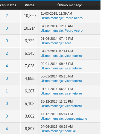
espuestas
Vistas
Último mensaje
11-03-2015, 11:39 AM
2
10,320
Último mensaje
:
Pedro Acero
04-08-2014, 12:00 AM
0
10,214
Último mensaje
:
Pedro Acero
01-06-2014, 07:49 PM
0
3,722
Último mensaje
:
sera.
04-02-2014, 07:41 PM
2
6,343
Último mensaje
:
vicentetorre
20-01-2014, 09:47 PM
4
7,028
Último mensaje
:
vicentetorre
06-01-2014, 05:15 PM
0
4,995
Último mensaje
:
vicentetorre
01-01-2014, 06:29 PM
1
6,207
Último mensaje
:
vicentetorre
18-12-2013, 11:31 PM
0
5,108
Último mensaje
:
vicentetorre
17-12-2013, 05:14 PM
0
3,662
Último mensaje
:
duquedantagno
04-06-2013, 06:18 AM
4
6,897
Último mensaje
:
nane345