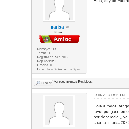
Hola, soy de Madri
marisa
Novato
Mensajes: 13
Temas: 1
Registro en: Sep 2012
Reputación:
0
Gracias: 0
Ha recibido 0 Gracias en 0 post
Agradecimientos Recibidos:
Buscar
03-04-2013, 08:15 PM
Hola a todos, tengo
favor,pongase en c
por desgracia,,, ya
cuenta,
marisa207