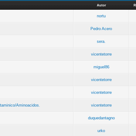
Autor
R
nortu
Pedro Acero
sera.
vicentetorre
miguel86
vicentetorre
vicentetorre
itaminico/Aminoacidos.
vicentetorre
duquedantagno
urko