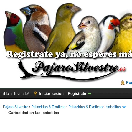
Por
¡Hola, Invitado!
Iniciar sesión
Regístrate
Pajaro Silvestre
›
Psitácidas & Exóticos
›
Psitácidas & Exóticos
›
Isabelitas
Curiosidad en las isabelitas