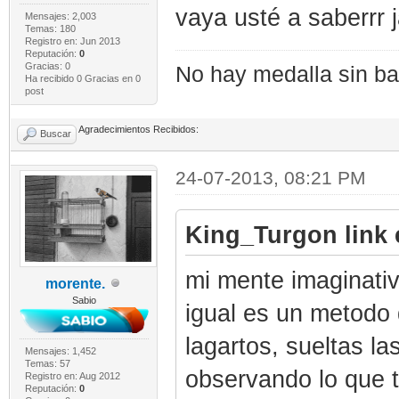
vaya usté a saberrr j
Mensajes: 2,003
Temas: 180
Registro en: Jun 2013
Reputación:
0
Gracias: 0
No hay medalla sin bat
Ha recibido 0 Gracias en 0
post
Agradecimientos Recibidos:
Buscar
24-07-2013, 08:21 PM
King_Turgon link 
mi mente imaginativ
morente.
Sabio
igual es un metodo 
lagartos, sueltas l
Mensajes: 1,452
Temas: 57
observando lo que t
Registro en: Aug 2012
Reputación:
0