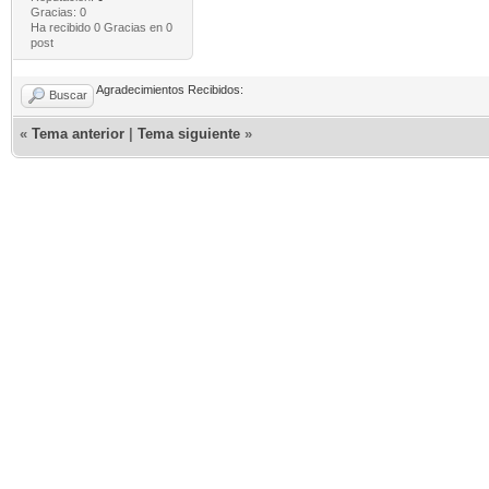
Gracias: 0
Ha recibido 0 Gracias en 0
post
Agradecimientos Recibidos:
Buscar
«
Tema anterior
|
Tema siguiente
»