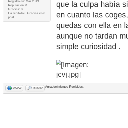
Registro en: Mar 2013
que la culpa había s
Reputación:
0
Gracias: 0
en cuanto las coges,
Ha recibido 0 Gracias en 0
post
quedas con ella en l
aunque no tardan mu
simple curiosidad .
Agradecimientos Recibidos:
WWW
Buscar