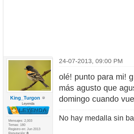
24-07-2013, 09:00 PM
olé! punto para mi! g
más agusto que agus
domingo cuando vuelv
King_Turgon
Leyenda
No hay medalla sin bat
Mensajes: 2,003
Temas: 180
Registro en: Jun 2013
Reputación:
0