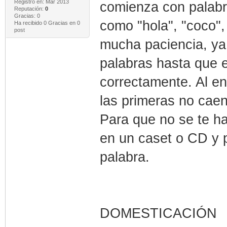
Registro en: Mar 2013
comienza con palabr
Reputación:
0
Gracias: 0
como "hola", "coco", 
Ha recibido 0 Gracias en 0
post
mucha paciencia, ya
palabras hasta que e
correctamente. Al e
las primeras no caen 
Para que no se te h
en un caset o CD y p
palabra.
DOMESTICACIÓN