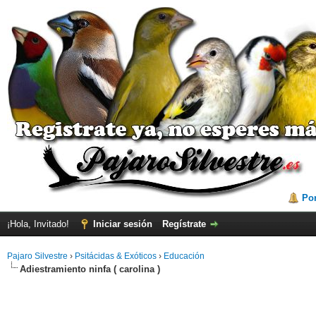
Por
¡Hola, Invitado!
Iniciar sesión
Regístrate
Pajaro Silvestre
›
Psitácidas & Exóticos
›
Educación
Adiestramiento ninfa ( carolina )