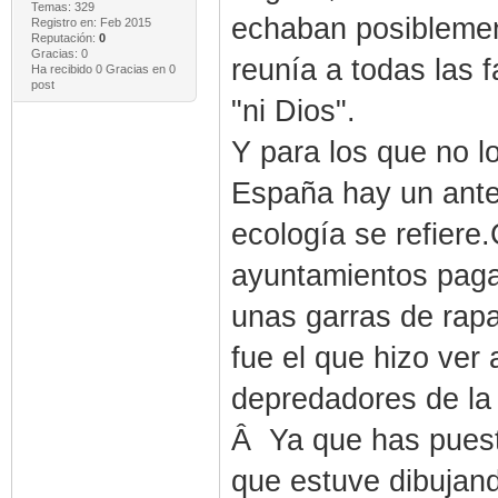
Temas: 329
echaban posiblemen
Registro en: Feb 2015
Reputación:
0
Gracias: 0
reunía a todas las f
Ha recibido 0 Gracias en 0
post
"ni Dios".
Y para los que no 
España hay un ante
ecología se refiere
ayuntamientos paga
unas garras de rapa
fue el que hizo ver 
depredadores de la 
Â Ya que has puesto
que estuve dibujan