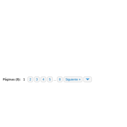
edia
Páginas (8):
1
2
3
4
5
...
8
Siguiente »