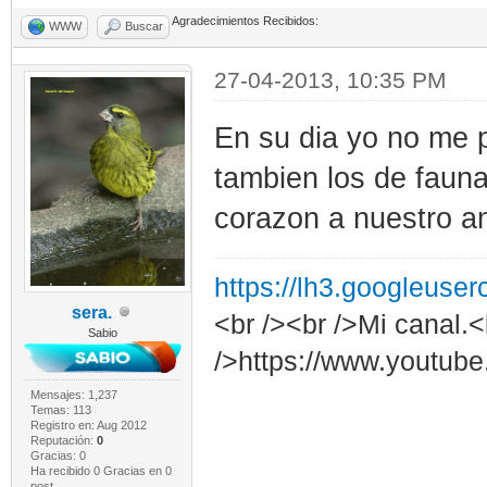
Agradecimientos Recibidos:
WWW
Buscar
27-04-2013, 10:35 PM
En su dia yo no me p
tambien los de fauna
corazon a nuestro am
https://lh3.googleuse
sera.
<br /><br />Mi canal.<
Sabio
/>https://www.youtub
Mensajes: 1,237
Temas: 113
Registro en: Aug 2012
Reputación:
0
Gracias: 0
Ha recibido 0 Gracias en 0
post