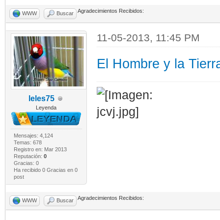
Agradecimientos Recibidos:
WWW
Buscar
11-05-2013, 11:45 PM
El Hombre y la Tierr
leles75
Leyenda
Mensajes: 4,124
Temas: 678
Registro en: Mar 2013
Reputación:
0
Gracias: 0
Ha recibido 0 Gracias en 0
post
Agradecimientos Recibidos:
WWW
Buscar