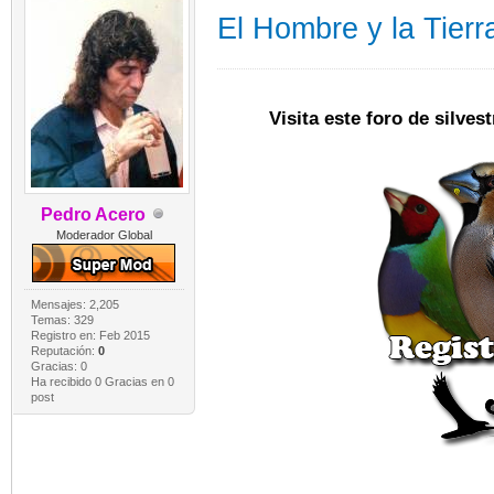
El Hombre y la Tierra
Visita este foro de silve
Pedro Acero
Moderador Global
Mensajes: 2,205
Temas: 329
Registro en: Feb 2015
Reputación:
0
Gracias: 0
Ha recibido 0 Gracias en 0
post