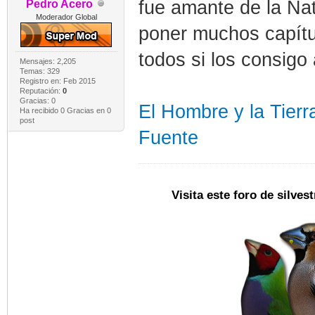
fue amante de la Na
Pedro Acero
Moderador Global
poner muchos capítul
todos si los consigo
Mensajes: 2,205
Temas: 329
Registro en: Feb 2015
Reputación:
0
Gracias: 0
El Hombre y la Tierr
Ha recibido 0 Gracias en 0
post
Fuente
Visita este foro de silve