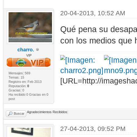
20-04-2013, 10:52 AM
Qué pena su desapa
con los medios que 
charro.
VIP
Mensajes: 569
Temas: 15
[URL=http://imagesha
Registro en: Feb 2013
Reputación:
0
Gracias: 0
Ha recibido 0 Gracias en 0
post
Agradecimientos Recibidos:
Buscar
27-04-2013, 09:52 PM