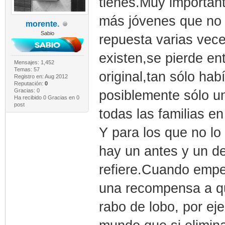
tienes.Muy importan
más jóvenes que no l
morente.
Sabio
repuesta varias vece
existen,se pierde en
Mensajes: 1,452
Temas: 57
original,tan sólo ha
Registro en: Aug 2012
Reputación:
0
Gracias: 0
posiblemente sólo un
Ha recibido 0 Gracias en 0
post
todas las familias en
Y para los que no l
hay un antes y un de
refiere.Cuando empe
una recompensa a qu
rabo de lobo, por eje