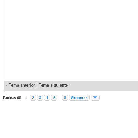
«
Tema anterior
|
Tema siguiente
»
Páginas (8):
1
2
3
4
5
...
8
Siguiente »