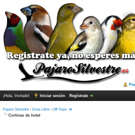
Por
¡Hola, Invitado!
Iniciar sesión
Regístrate
Pajaro Silvestre
›
Zona Libre
›
Off-Topic
Cortinas de hotel