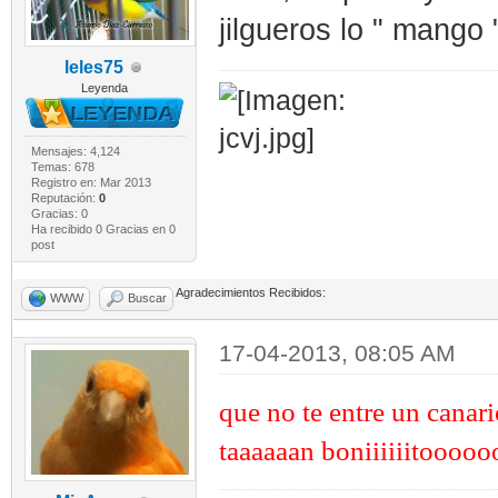
jilgueros lo " mango
leles75
Leyenda
Mensajes: 4,124
Temas: 678
Registro en: Mar 2013
Reputación:
0
Gracias: 0
Ha recibido 0 Gracias en 0
post
Agradecimientos Recibidos:
WWW
Buscar
17-04-2013, 08:05 AM
que no te entre un canari
taaaaaan boniiiiiitoooooo