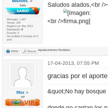
MisAves.
Saludos alados,<br /><
Sabio
Mensajes: 1,487
<br />
Temas: 164
Registro en: Mar 2013
Reputación:
0
Gracias: 0
Ha recibido 0 Gracias en 0
post
Agradecimientos Recibidos:
WWW
Buscar
17-04-2013, 07:55 PM
gracias por el aporte 
&quot;No hay bosque 
fifox
VIP
donde no cantan los p