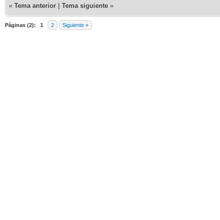
«
Tema anterior
|
Tema siguiente
»
Páginas (2):
1
2
Siguiente »