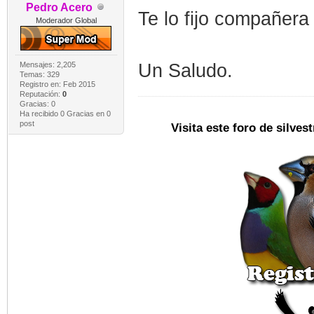
Pedro Acero
Te lo fijo compañera
Moderador Global
Mensajes: 2,205
Un Saludo.
Temas: 329
Registro en: Feb 2015
Reputación:
0
Gracias: 0
Ha recibido 0 Gracias en 0
post
Visita este foro de silve