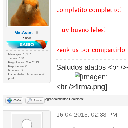
completito completito!
muy bueno leles!
MisAves.
Sabio
zenkius por compartirlo
Mensajes: 1,487
Temas: 164
Registro en: Mar 2013
Saludos alados,<br /><
Reputación:
0
Gracias: 0
Ha recibido 0 Gracias en 0
post
<br />
Agradecimientos Recibidos:
WWW
Buscar
16-04-2013, 02:33 PM