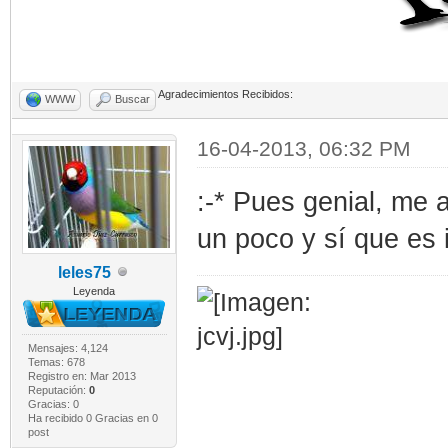
Agradecimientos Recibidos:
WWW
Buscar
16-04-2013, 06:32 PM
:-* Pues genial, me 
un poco y sí que es 
leles75
Leyenda
Mensajes: 4,124
Temas: 678
Registro en: Mar 2013
Reputación:
0
Gracias: 0
Ha recibido 0 Gracias en 0
post