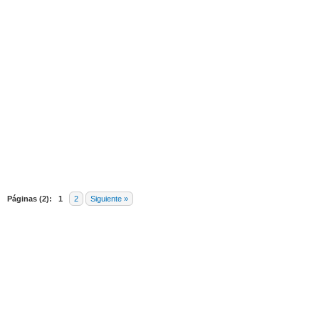
edia
Páginas (2):
1
2
Siguiente »