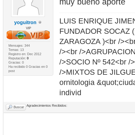
muy bueno aporte
LUIS ENRIQUE JIMENE
yoguitron
VIP
FUNDADOR SOCAZ (
ZARAGOZA )<br /><br /
Mensajes: 344
/><br />AGRUPACIO
Temas: 13
Registro en: Dec 2012
Reputación:
0
/>SOCIO Nº 542<br 
Gracias: 0
Ha recibido 0 Gracias en 0
/>MIXTOS DE JILGUER
post
ornitologia &quot;ci
individ
Agradecimientos Recibidos:
Buscar