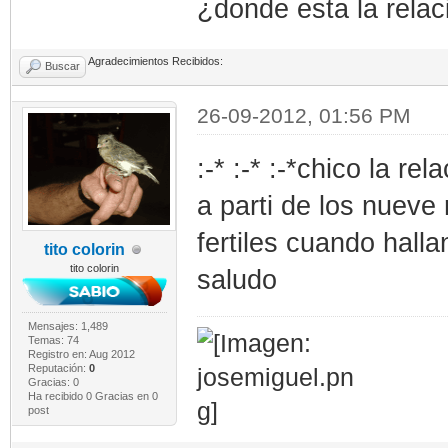
¿donde esta la relac
Agradecimientos Recibidos:
Buscar
26-09-2012, 01:56 PM
:-* :-* :-*chico la re
a parti de los nueve
fertiles cuando halla
tito colorin
tito colorin
saludo
Mensajes: 1,489
Temas: 74
Registro en: Aug 2012
Reputación:
0
Gracias: 0
Ha recibido 0 Gracias en 0
post