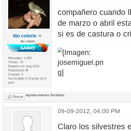
compañero cuando ll
de marzo o abril est
si es de castura o c
tito colorin
tito colorin
Mensajes: 1,489
Temas: 74
Registro en: Aug 2012
Reputación:
0
Gracias: 0
Ha recibido 0 Gracias en 0
post
Agradecimientos Recibidos:
Buscar
09-09-2012, 04:00 PM
Claro los silvestres