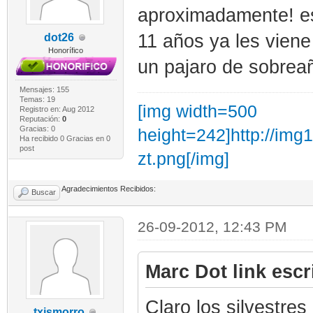
aproximadamente! es
11 años ya les viene
dot26
Honorífico
un pajaro de sobreaño
Mensajes: 155
Temas: 19
[img width=500
Registro en: Aug 2012
Reputación:
0
Gracias: 0
height=242]http://im
Ha recibido 0 Gracias en 0
post
zt.png[/img]
Agradecimientos Recibidos:
Buscar
26-09-2012, 12:43 PM
Marc Dot link escr
Claro los silvestre
txismorro