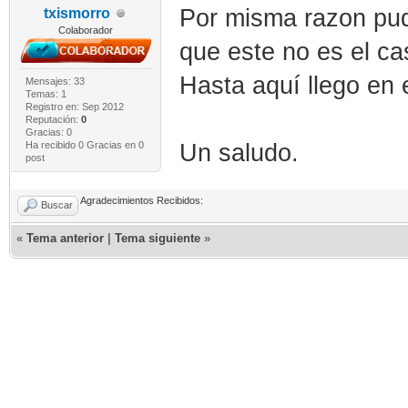
Por misma razon pudi
txismorro
Colaborador
que este no es el ca
Hasta aquí llego en e
Mensajes: 33
Temas: 1
Registro en: Sep 2012
Reputación:
0
Gracias: 0
Ha recibido 0 Gracias en 0
Un saludo.
post
Agradecimientos Recibidos:
Buscar
«
Tema anterior
|
Tema siguiente
»