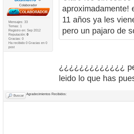
Colaborador
aproximadamente! e
11 años ya les vien
Mensajes: 33
Temas: 1
pero un pajaro de so
Registro en: Sep 2012
Reputación:
0
Gracias: 0
Ha recibido 0 Gracias en 0
post
¿¿¿¿¿¿¿¿¿¿¿¿¿ per
leido lo que has pue
Agradecimientos Recibidos:
Buscar