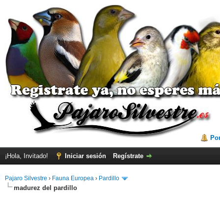
Por
¡Hola, Invitado!
Iniciar sesión
Regístrate
Pajaro Silvestre
›
Fauna Europea
›
Pardillo
madurez del pardillo