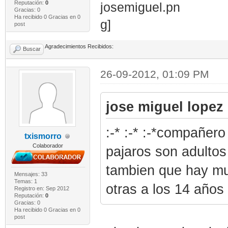
Reputación:
0
Gracias: 0
Ha recibido 0 Gracias en 0
post
Agradecimientos Recibidos:
Buscar
26-09-2012, 01:09 PM
jose miguel lopez 
:-* :-* :-*compañer
txismorro
Colaborador
pajaros son adultos
tambien que hay mu
Mensajes: 33
Temas: 1
otras a los 14 años
Registro en: Sep 2012
Reputación:
0
Gracias: 0
Ha recibido 0 Gracias en 0
post