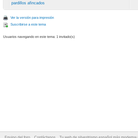
pardillos afincados
Ver la versión para impresión
Suscribirse a este tema
Usuarios navegando en este tema: 1 invitado(s)
Equipo del foro
Contáctanos
Tu web de silvestrismo español más moderna¡