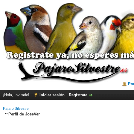
Por
¡Hola, Invitado!
Iniciar sesión
Regístrate
Pajaro Silvestre
Perfil de JoseVer