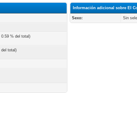
Información adicional sobre El C
Sexo:
Sin sel
 0.59 % del total)
del total)