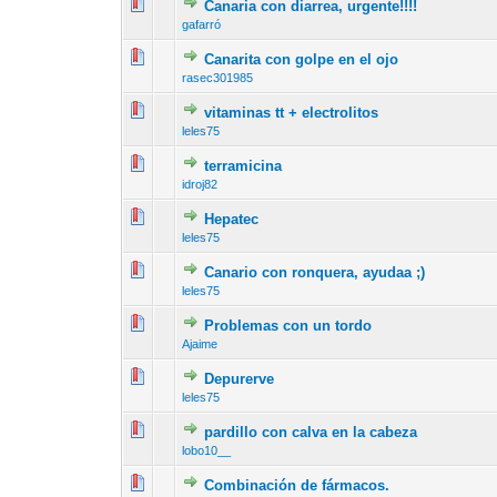
Canaria con diarrea, urgente!!!!
9 voto(s) - Me
1
2
gafarró
Canarita con golpe en el ojo
10 voto(s) - M
1
2
rasec301985
vitaminas tt + electrolitos
11 voto(s) - M
1
2
leles75
terramicina
8 voto(s) - Me
1
2
idroj82
Hepatec
11 voto(s) - M
1
2
leles75
Canario con ronquera, ayudaa ;)
12 voto(s) -
1
2
leles75
Problemas con un tordo
12 voto(s) - M
1
2
Ajaime
Depurerve
9 voto(s) - Me
1
2
leles75
pardillo con calva en la cabeza
13 voto(s) - 
1
2
lobo10__
Combinación de fármacos.
5 voto(s) - M
1
2