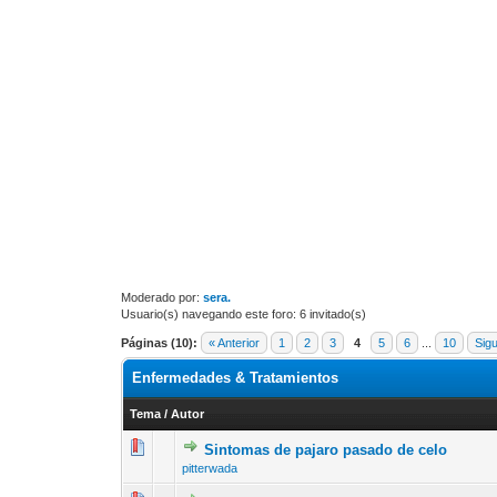
Moderado por:
sera.
Usuario(s) navegando este foro: 6 invitado(s)
Páginas (10):
« Anterior
1
2
3
4
5
6
...
10
Sigu
Enfermedades & Tratamientos
Tema
/
Autor
Sintomas de pajaro pasado de celo
10 voto(s) -
1
2
pitterwada