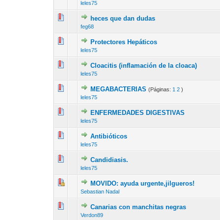
leles75
heces que dan dudas
8 voto(s) - Me
1
2
feg68
Protectores Hepáticos
7 voto(s) - 
1
2
leles75
Cloacitis (inflamación de la cloaca)
8 voto(s) - Me
1
2
leles75
MEGABACTERIAS
(Páginas:
1
2
)
9 voto(s) - Me
1
2
leles75
ENFERMEDADES DIGESTIVAS
8 voto(s) - Me
1
2
leles75
Antibióticos
9 voto(s) - Me
1
2
leles75
Candidiasis.
12 voto(s) -
1
2
leles75
MOVIDO: ayuda urgente,jilgueros!
10 voto(s) - M
1
2
Sebastian Nadal
Canarias con manchitas negras
12 voto(s) - 
1
2
Verdon89