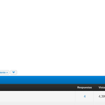
iente »
Respuestas
Vist
 Media 2.7 de 5
3
4
5
4
4,39