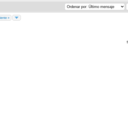
iente »
S