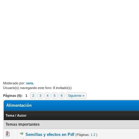
Moderado por:
sera.
Usuario(s) navegando este foro: 8 invitado(s)
Páginas (6):
1
2
3
4
5
6
Siguiente »
Alimentación
Tema
/
Autor
Temas importantes
Semillas y efectos en Pdf
(Páginas:
1
2
)
14 voto(s) - Media 2.86 de 5
1
2
3
4
5