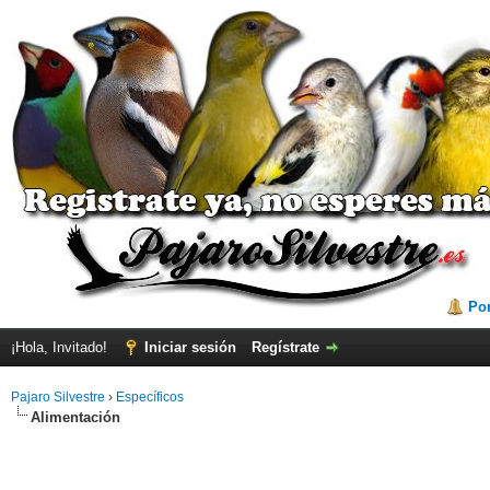
Por
¡Hola, Invitado!
Iniciar sesión
Regístrate
Pajaro Silvestre
›
Específicos
Alimentación