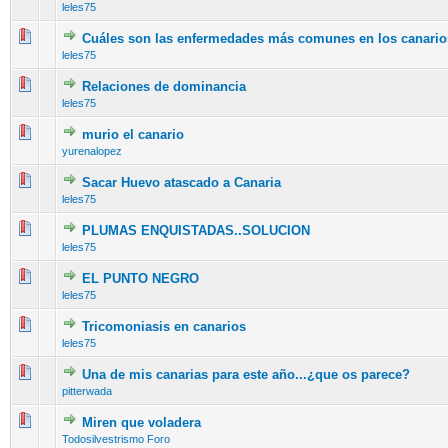
leles75
Cuáles son las enfermedades más comunes en los canario
10 voto(s) - Media 2.8 de 5
1
2
3
4
5
leles75
Relaciones de dominancia
8 voto(s) - Media 2.25 de 5
1
2
3
4
5
leles75
murio el canario
8 voto(s) - Media 2.5 de 5
1
2
3
4
5
yurenalopez
Sacar Huevo atascado a Canaria
11 voto(s) - Media 2.64 de 5
1
2
3
4
5
leles75
PLUMAS ENQUISTADAS..SOLUCION
11 voto(s) - Media 2.18 de 5
1
2
3
4
5
leles75
EL PUNTO NEGRO
7 voto(s) - Media 2 de 5
1
2
3
4
5
leles75
Tricomoniasis en canarios
14 voto(s) - Media 2.5 de 5
1
2
3
4
5
leles75
Una de mis canarias para este año...¿que os parece?
10 voto(s) - Media 2.6 de 5
1
2
3
4
5
pitterwada
Miren que voladera
14 voto(s) - Media 2.71 de 5
1
2
3
4
5
Todosilvestrismo Foro