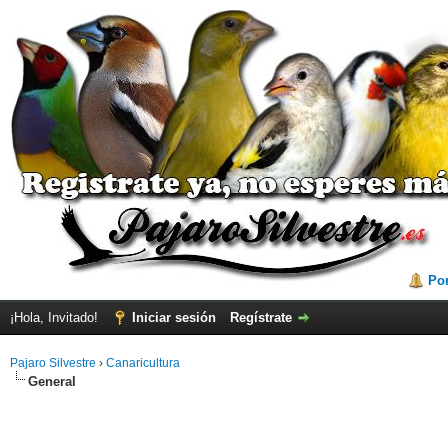
Por
¡Hola, Invitado!
Iniciar sesión
Regístrate
Pajaro Silvestre
›
Canaricultura
General