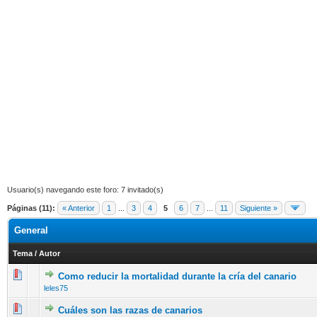
Usuario(s) navegando este foro: 7 invitado(s)
Páginas (11):
« Anterior
1
...
3
4
5
6
7
...
11
Siguiente »
General
Tema
/
Autor
Como reducir la mortalidad durante la cría del canario
8 voto(s) - Media 2.63 de 5
1
2
3
4
5
leles75
Cuáles son las razas de canarios
8 voto(s) - Media 2.38 de 5
1
2
3
4
5