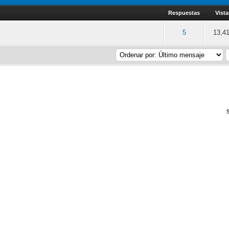
Respuestas
Vista
Media 2.56 de 5
3
4
5
5
13,4
S