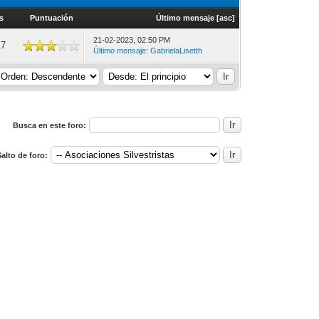
s
Puntuación
Último mensaje
[
asc
]
21-02-2023, 02:50 PM
17
Último mensaje
:
GabrielaLisetth
Busca en este foro:
alto de foro: