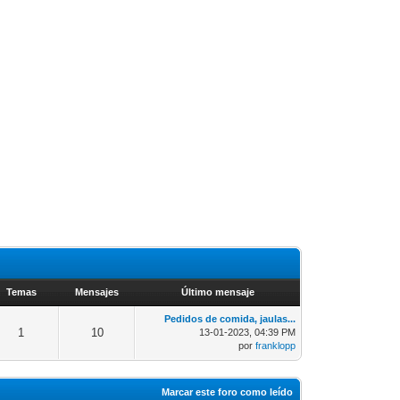
Temas
Mensajes
Último mensaje
Pedidos de comida, jaulas...
1
10
13-01-2023, 04:39 PM
por
franklopp
Marcar este foro como leído