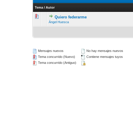
Tema
/
Autor
Quiero federarme
16 voto(s) - 
1
2
Ángel Huesca
Mensajes nuevos
No hay mensajes nuevos
Tema concurrido (Nuevo)
Contiene mensajes tuyos
Tema concurrido (Antiguo)