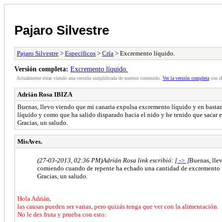
Pajaro Silvestre
Pajaro Silvestre
>
Específicos
>
Cría
> Excremento líquido.
Versión completa:
Excremento líquido.
Actualmente estas viendo una versión simplificada de nuestro contenido.
Ver la versión completa
con el
Adrián Rosa IBIZA
Buenas, llevo viendo que mi canaria expulsa excremento líquido y en bastan
líquido y como que ha salido disparado hacia el nido y he tenido que sacar el
Gracias, un saludo.
MisAves.
(27-03-2013, 02:36 PM)
Adrián Rosa link escribió:
[ -> ]
Buenas, llev
comiendo cuando de repente ha echado una cantidad de excremento líq
Gracias, un saludo.
Hola Adrián,
las causas pueden ser varias, pero quizás tenga que ver con la alimentación.
No le des fruta y prueba con esto: