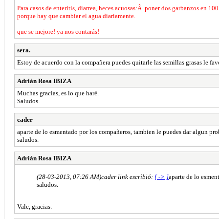
Para casos de enteritis, diarrea, heces acuosas:Â poner dos garbanzos en 100
porque hay que cambiar el agua diariamente.
que se mejore! ya nos contarás!
sera.
Estoy de acuerdo con la compañera puedes quitarle las semillas grasas le favo
Adrián Rosa IBIZA
Muchas gracias, es lo que haré.
Saludos.
cader
aparte de lo esmentado por los compañeros, tambien le puedes dar algun probi
saludos.
Adrián Rosa IBIZA
(28-03-2013, 07:26 AM)
cader link escribió:
[ -> ]
aparte de lo esment
saludos.
Vale, gracias.